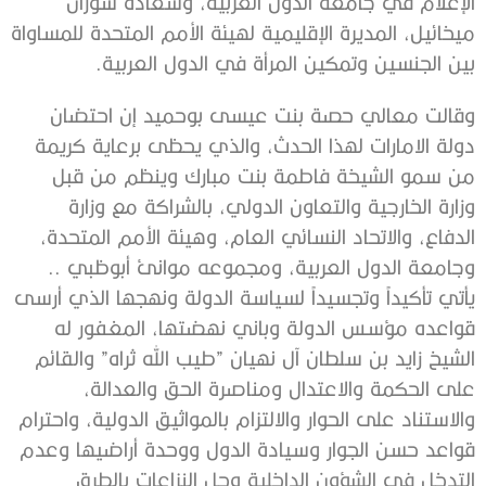
الإعلام في جامعة الدول العربية، وسعادة سوزان
ميخائيل، المديرة الإقليمية لهيئة الأمم المتحدة للمساواة
بين الجنسين وتمكين المرأة في الدول العربية.
وقالت معالي حصة بنت عيسى بوحميد إن احتضان
دولة الامارات لهذا الحدث، والذي يحظى برعاية كريمة
من سمو الشيخة فاطمة بنت مبارك وينظم من قبل
وزارة الخارجية والتعاون الدولي، بالشراكة مع وزارة
الدفاع، والاتحاد النسائي العام، وهيئة الأمم المتحدة،
وجامعة الدول العربية، ومجموعه موانئ أبوظبي ..
يأتي تأكيداً وتجسيداً لسياسة الدولة ونهجها الذي أرسى
قواعده مؤسس الدولة وباني نهضتها، المغفور له
الشيخ زايد بن سلطان آل نهيان ”طيب الله ثراه” والقائم
على الحكمة والاعتدال ومناصرة الحق والعدالة،
والاستناد على الحوار والالتزام بالمواثيق الدولية، واحترام
قواعد حسن الجوار وسيادة الدول ووحدة أراضيها وعدم
التدخل في الشؤون الداخلية وحل النزاعات بالطرق