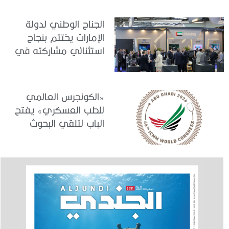
الجاهزية والاستقرار
الجناح الوطني لدولة
الإمارات يختتم بنجاح
استثنائي مشاركته في
معرض «يوروساتوري
2026»
«الكونجرس العالمي
للطب العسكري» يفتح
الباب لتلقي البحوث
والدراسات المشاركة في
برنامجه العلمي