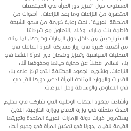
المستوى حول “تعزيز دور المرأة في المجتمعات
المتضررة من النزاعات وما بعد النزاعات.. أصوات من
المنطقة العربية”، تحت رعاية كريمة من سمو الشيخة
فاطمة بنت مبارك، وذلك بالتعاون مع شركائنا
الاستراتيجيين من داخل دول الإمارات وخارجها، لما مثله
من أهمية كبيرة في إبراز مشاركة المرأة الفاعلة في
العمليات السياسية وتعزيز وضمان دور المرأة النشط في
بناء السلام، فضلاً عن حماية حياتها وحقوقها أثناء
النزاعات، وتشجيع الجهود المختلفة التي تركز على بناء
القدرات والموارد المتاحة للمرأة لدعم دورها القيادي
في التفاوض والوساطة وحل النزاعات.
وأشادت بجهود الجهات الوطنية التي شاركت في تنظيم
الحدث متمثلة في وزارة الدفاع ووزارة الخارجية، اللذين
يستثمرون خبرات دولة الإمارات العربية المتحدة وتجربتها
القيمة للقيام بدورنا في تمكين المرأة في جميع أنحاء