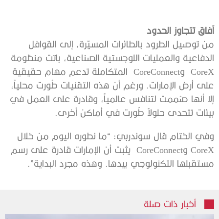
آفاق تتجاوز الحدود
من توصيل الطرود بالطائرات المسيّرة، إلى القوافل
الدفاعية والعمليات اللوجستية الصناعية، باتت منظومة
CoreX وCoreConnect المتكاملة تدعم مهام حقيقية
على أرض الإمارات. ورغم أن هذه التقنيات طُورت محلياً،
إلا أنها صُممت لتنافس عالمياً، وقادرة على العمل في
بيئات تتحدى حلولاً طُورت في أماكن أخرى.
وفي الختام قال سوندربي: “ما نطوره اليوم من خلال
CoreX وCoreConnect يثبت أن الإمارات قادرة على رسم
مستقبلها التكنولوجي بيدها. وهذه مجرد البداية”.
أخبار ذات صلة