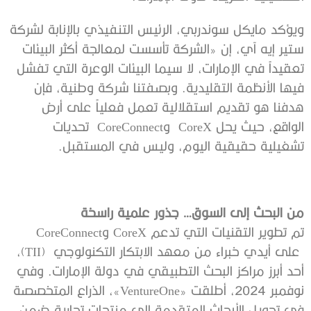
ويؤكد مايكل سوندربي، الرئيس التنفيذي بالإنابة لشركة
ستير إيه آي، إن «الشركة تأسست لمعالجة أكثر البيئات
تعقيداً في الإمارات، لا سيما البيئات الوعرة التي تفشل
فيها الأنظمة التقليدية. وبصفتنا شركة وطنية، فإن
هدفنا هو تقديم استقلالية تعمل فعلياً على أرض
الواقع، حيث يحل CoreX وCoreConnect تحديات
تشغيلية حقيقية اليوم، وليس في المستقبل.
من البحث إلى السوق… جذور علمية راسخة
تم تطوير التقنيات التي تدعم CoreX وCoreConnect
على أيدي خبراء من معهد الابتكار التكنولوجي (TII)،
أحد أبرز مراكز البحث التطبيقي في دولة الإمارات. وفي
نوفمبر 2024، أطلقت «VentureOne»، الذراع المتخصصة
في تحويل الأبحاث المتقدمة إلى منتجات تجارية ضمن