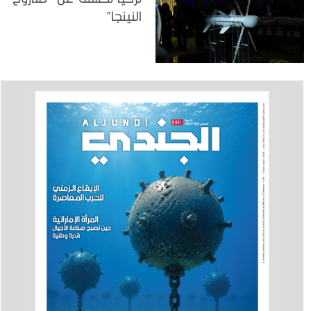
النينجا”