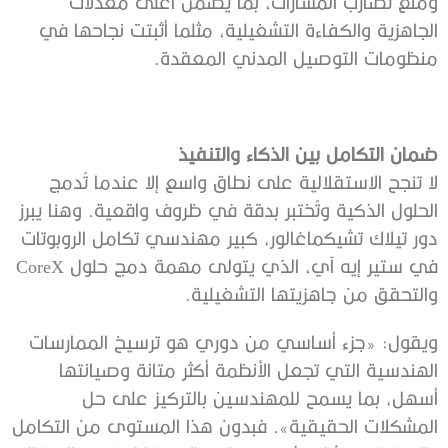
ومنع تضارب المسارات، بما يضمن أعلى معدلات
الجاهزية والكفاءة التشغيلية، مثلما أثبتت نجاحها في
منظومات التوصيل المدني المعقدة.
ضمان التكامل بين الذكاء والتنفيذ
لا تنجح الاستقلالية على نطاق واسع إلا عندما تُدمج
الحلول الذكية وتُختبر بدقة في ظروف واقعية. وهنا يبرز
دور تيلاك تشيكماغالور، كبير مهندسي تكامل الروبوتات
في ستير إيه آي، الذي يتولى مهمة دمج حلول CoreX
والتحقق من جاهزيتها التشغيلية.
ويقول: «جزء أساسي من دوري هو ترسيخ الممارسات
الهندسية التي تجعل الأنظمة أكثر متانة وصيانتها
أسهل، بما يسمح للمهندسين بالتركيز على حل
المشكلات الحقيقية». فبدون هذا المستوى من التكامل