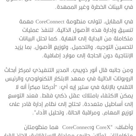
في البيئات الخطرة وغير الممهدة.
في المقابل، تتولى منظومة CoreConnect مهمة
تنسيق وإدارة هذه الأصول الذاتية، لتنفذ عمليات
متكاملة من البداية إلى النهاية. كما تحلل البيانات
لتحسين التوجيه، والتحميل، وتوزيع الأصول، بما يزيد
الإنتاجية دون الحاجة إلى موارد إضافية.
ومن جانبه قال أنور ذويبي، المدير التنفيذي لمركز أبحاث
الروبوتات الذاتية في معهد الابتكار التكنولوجي والرئيس
التقني بالإنابة في ستير إيه آي: “أدركنا مبكراً أنه لا
يمكن الاكتفاء بامتلاك عقل ذكي فقط. فعند التوسع
إلى أساطيل متعددة، تحتاج إلى نظام إدارة قادر على
توزيع المهام، ومراقبة الحالة، وتحليل الأداء”.
وأضاف: “CoreX وCoreConnect هما منظومتان
متكاملتان، تمثلان جانبي معادلة الاستقلالية: اتخاذ القرار