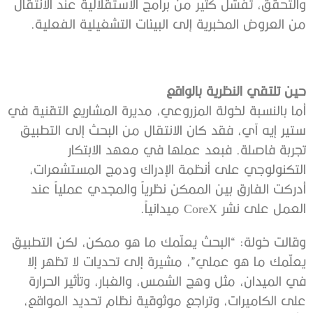
والتحقق، تفشل كثير من برامج الاستقلالية عند الانتقال
من العروض المخبرية إلى البيئات التشغيلية الفعلية.
حين تلتقي النظرية بالواقع
أما بالنسبة لخولة المزروعي، مديرة المشاريع التقنية في
ستير إيه آي، فقد كان الانتقال من البحث إلى التطبيق
تجربة فاصلة. فبعد عملها في معهد الابتكار
التكنولوجي على أنظمة الإدراك ودمج المستشعرات،
أدركت الفارق بين الممكن نظرياً والمجدي عملياً عند
العمل على نشر CoreX ميدانياً.
وقالت خولة: “البحث يعلّمك ما هو ممكن، لكن التطبيق
يعلّمك ما هو عملي”، مشيرة إلى تحديات لا تظهر إلا
في الميدان، مثل وهج الشمس، والغبار، وتأثير الحرارة
على الكاميرات، وتراجع موثوقية نظام تحديد المواقع،