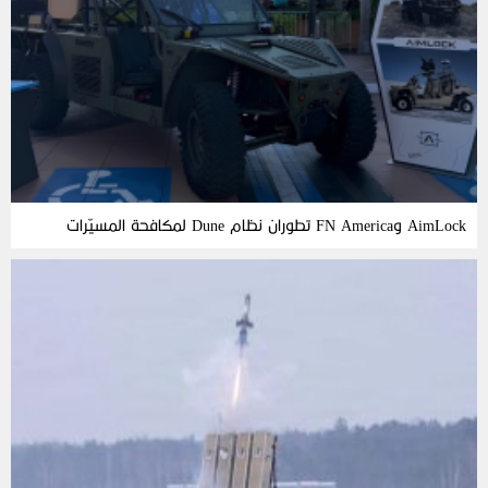
AimLock وFN America تطوران نظام Dune لمكافحة المسيّرات