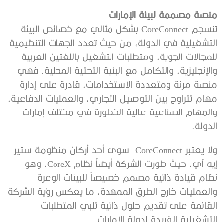
منصة مصممة لبيئة الإمارات
تنسجم CoreConnect بشكل مثالي مع خصائص البيئة
التشغيلية في الدولة، من حيث تعدد الجهات التنظيمية
للمجالات الجوية، ومتطلبات التشغيل باللغتين العربية
والإنجليزية، والتكامل مع البنية التحتية المحلية. فهي
منصة مرنة ومتعددة الاستخدامات، قادرة على إدارة
مهام تتراوح بين التوصيل التجاري، والعمليات الدفاعية،
والمهام الصناعية عالية الخطورة في مختلف إمارات
الدولة.
ولا يعتبر CoreConnect سوى أحد أركان منظومة ستير
إيه آي، حيث طورت الشركة أيضاً نظام CoreX، وهو
نظام قيادة ذاتية مصمم خصيصاً للبيئات الوعرة
والعمليات خارج الطرق الممهدة، ما يعكس رؤية الشركة
القائمة على تقديم حلول ذاتية تلبي المتطلبات
التشغيلية الفريدة لدولة الإمارات.