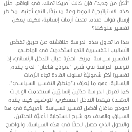
“تُكرَّر من جديد”؛ فإن كانت أمريكا تملك، في الواقع، مثل
هذه الاستراتيجية الموضوعة مسبَقًا، التي تُجنبها مخاطر
إرسال قوات عندما تحدث أزمات إنسانية؛ فكيف يمكن
تفسـير سلوكها؟
هذا ما تحاول هذه الدراسة مناقشته عن طريق تفحُّص
الأساليب التفسـيرية التي استُخدِمَت في الماضـي
لتفسـير سـياسة أمريكا الحذِرة حيال التدخل الإنساني؛ إذ
تتوسع الدراسة في شـرح “نموذج هاغان” الذي يقدم
تفسـيرًا أكثر شموليَّةً لسلوك القادة تجاه الأزمات
الإنسانية؛ وهو ما يُعرَف بـ”منطق التفسـير السـياسـي”.
كما تعرض الدراسة حدَثين إنسانيَّين استخدمت الولايات
المتحدة فيهما التدخل العسكري؛ لتوضـيح كيف يقدم
نموذج هاغان أفضل تفسـير للسـياسة الأمريكية في هذا
السـياق؛ والهدف هو شـرح الاستجابة الأوليَّة للحدَثين،
والتحول الذي حصل لاحقًا في هذه السـياسة. والواضح