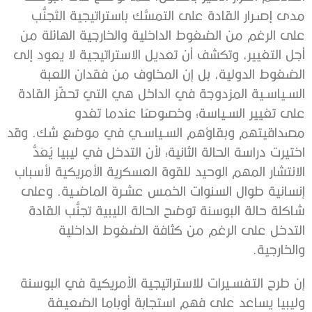
مدى إصـرار القادة على التمسُّك باستراتيجية التَجنُّب
على الرغم من الضغوط الداخلية والخارجية الهائلة من
أجل التغيير، وتكشف أن تعديل الاستراتيجية لا يعود إلى
الضغوط الدولية، بل إن المخاوف من فقدان اللعبة
السـياسـية المزدوجة في الداخل هي التي تحفّز القادة
على تغيير السـياسة؛ وخصوصًا عندما تغدو
مصداقيتهم وبقاؤهم السـياسـي في موضع شك. وقد
اختيرت دراسة الحالة الثانية؛ لأن التدخل في ليبيا يُعَدُّ
الانتشار المهم الوحيد للقوة العسكرية الأمريكية لأسباب
إنسانية طوال السنوات الخمس عشـرة الماضـية. وعلى
شاكلة حالة البوسنة توضح الحالة الليبية تجنُّب القادة
التدخل على الرغم من كثافة الضغوط الداخلية
والخارجية.
إن طرح التفسـيرات للاستراتيجية الأمريكية في البوسنة
وليبيا يساعد على فهم استجابة أوباما الضعيفة