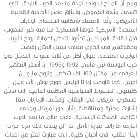
ومع أن المناخ الدولي لمدَّة ما بعد الحرب الباردة، التي
اتسمت بشدة الغموض، وانبثاق عصـر الأحادية القطبية
الأمريكي، ولَّدا الاعتقاد بإمكانية استخدام الولايات
المتحدة الأمريكية قوتها العسكرية لما فيه خير الشعوب؛
فإن القادة الأمريكيين تجنَّبوا التدخل لحماية أرواح الأبرياء
وحقوقهم في الخارج؛ فعلى سبيل المثال رفضت
الولايات المتحدة، طوال أكثر من ثلاث سنوات، التدخُّلَ في
حرب البوسنة بين عامي 1992 و1995؛ إذ أسفر التطهير
العرقي عن مقتل 100 ألف شخص، ونزوح مليونَين
آخرين. كما قاومت إدارتا الرئيس جورج بوش الأب وبيل
كلينتون، الضغوط السـياسـية المكثفة الداعية إلى تدخُّل
عسكري أمريكي في البلقان. وقدَّمت الإدارتان معًا
إشارات محيِّرة ومتناقضة بشأن دور أمريكا، ومدى
التزامها المهمَّات الإنسانية. وفي عالم ما بعد الحرب
الباردة ما زالت عبارة الأمل أنه “لن يحدث ذلك مرة أخرى
أبداً” تنقلب، في أحيان كثيرة، إلى عبارات تعبّر عن أحداث