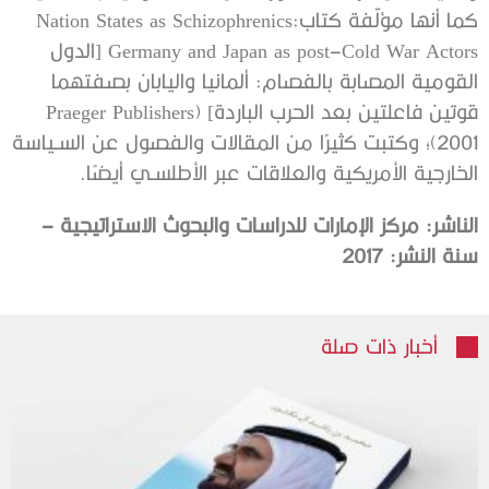
كما أنها مؤلّفة كتابNation States as Schizophrenics:
Germany and Japan as post–Cold War Actors [الدول
القومية المصابة بالفصام: ألمانيا واليابان بصفتهما
قوتين فاعلتين بعد الحرب الباردة] (Praeger Publishers
2001)؛ وكتبت كثيرًا من المقالات والفصول عن السـياسة
الخارجية الأمريكية والعلاقات عبر الأطلسـي أيضًا.
الناشر: مركز الإمارات للدراسات والبحوث الاستراتيجية –
سنة النشر: 2017
أخبار ذات صلة