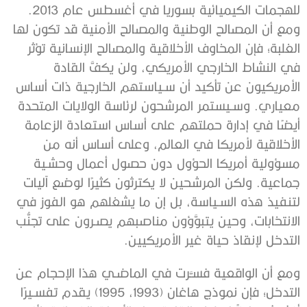
للهجمات الكيميائية بسوريا في أغسطس عام 2013.
ومع أن المصالح الوطنية والمصالح الأمنية قد تكون لها
الغلبة؛ فإن المخاوف الأخلاقية والمصالح الإنسانية تؤثر
في النشاط الخارجي الأمريكي، ولن يكفَّ القادة
الأمريكيون عن تأكيد أن سـياستهم الخارجية ذات أساس
معياري. وسـيستمر المرشحون لرئاسة الولايات المتحدة
أيضًا في إدارة حملتهم على أساس استعادة الزعامة
الأخلاقية لأمريكا في العالم، وعلى أساس أنه من
مسؤولية أمريكا الحؤول دون حصول أعمال وحشـية
جماعية. ولكن المرشحين لا يكترثون كثيرًا لوضع آليات
لتنفيذ هذه السـياسة، بل إن ما يشغلهم هو الفوز في
الانتخابات، وحين يتبوَّؤون مناصبهم يصـرون على تجنُّب
التدخل لإنقاذ حياة غير الأمريكيين.
ومع أن الواقعية فسـَّرت في الماضـي هذا الإحجام عن
التدخل؛ فإن نموذج هاغان (1993، 1995) يقدم تفسـيرًا