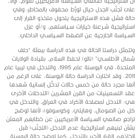
أن استراتيجية صانعي السـياسة الأمريكيين تقوم، أولًا،
على تَجنُّب الجدل حيال تورُّط محفوف بالمخاطر؛ وفي
حالة فشل هذه الاستراتيجية يتحول متخذو القرار إلى
استراتيجية شـرعنة خيارات سـياستهم، و/أو عزل
السـياسة الخارجية عن الضغط السـياسـي الداخلي.
وتتمثل دراستا الحالة في هذه الدراسة ببعثة “حلف
شمال الأطلسـي” (ناتو) لحفظ السلام، بقيادة الولايات
المتحدة، في البوسنة عام 1995، والتدخل في ليبيا عام
2011. وقد اختارت الدراسة حالة البوسنة، على الرغم من
أنها مجرد حالة من خمس حالات تدخُّل إنسانية شهدها
عقد التسعينيات من القرن العشـرين (التدخلات الأخرى
هي: التدخل لمصلحة الأكراد في العراق، والتدخل في
كل من الصومال، وهايتي، وكوسوفو)؛ لأنها توضح
تراجع صانعي السـياسة الأمريكيين عن خطابهم المعلَن
بشأن تبنيهم استراتيجية عدم التدخل (التجنُّب) قبل
اتخاذهم القرار الأخير بالتدخل. كما توضح حالة البوسنة