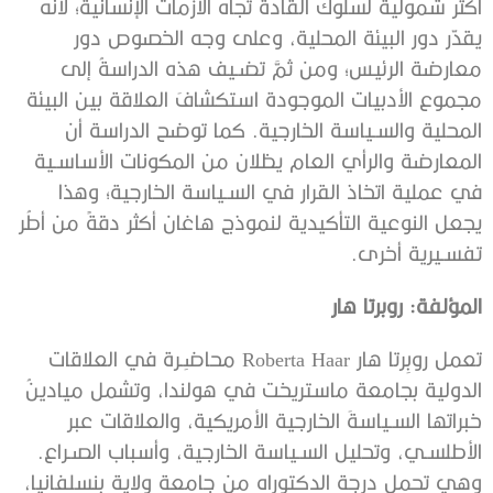
أكثر شموليةً لسلوك القادة تجاه الأزمات الإنسانية؛ لأنه
يقدّر دور البيئة المحلية، وعلى وجه الخصوص دور
معارضة الرئيس؛ ومن ثمَّ تضـيف هذه الدراسةُ إلى
مجموع الأدبيات الموجودة استكشافَ العلاقة بين البيئة
المحلية والسـياسة الخارجية. كما توضح الدراسة أن
المعارضة والرأي العام يظلان من المكونات الأساسـية
في عملية اتخاذ القرار في السـياسة الخارجية؛ وهذا
يجعل النوعية التأكيدية لنموذج هاغان أكثر دقةً من أطُر
تفسـيرية أخرى.
المؤلفة: روبرتا هار
تعمل روبِرتا هار Roberta Haar محاضِـرة في العلاقات
الدولية بجامعة ماستريخت في هولندا، وتشمل ميادينُ
خبراتها السـياسةَ الخارجية الأمريكية، والعلاقات عبر
الأطلسـي، وتحليل السـياسة الخارجية، وأسباب الصـراع.
وهي تحمل درجة الدكتوراه من جامعة ولاية بنسلفانيا،