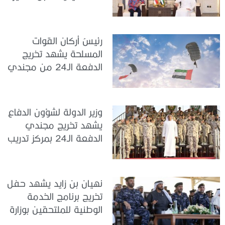
جمهورية إندونيسيا لدى
الدولة
رئيسُ أركان القوات
المسلحة يشهد تخريج
الدفعة الـ24 من مجندي
الخدمة الوطنية في مركز
تدريب سيح حفير
وزير الدولة لشؤون الدفاع
يشهد تخريج مجندي
الدفعة الـ24 بمركز تدريب
سيح اللحمة
نهيان بن زايد يشهد حفل
تخريج برنامج الخدمة
الوطنية للملتحقين بوزارة
الداخلية