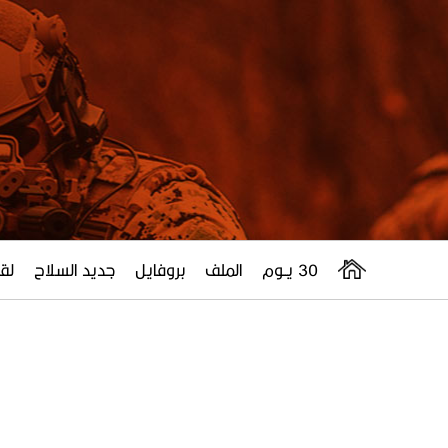
30 يــوم
الملف
بروفايل
جديد السلاح
لقا