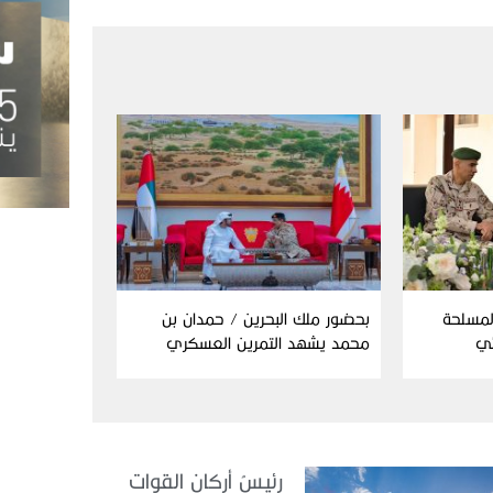
المسلحة
بحضور ملك البحرين / حمدان بن
ئي
محمد يشهد التمرين العسكري
المشترك “درع البحرين”
رئيسُ أركان القوات