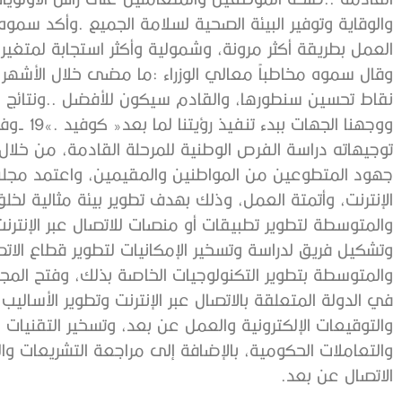
‬العمل‭ ‬بطريقة‭ ‬أكثر‭ ‬مرونة،‭ ‬وشمولية‭ ‬وأكثر‭ ‬استجابة‭ ‬لمتغيرات‭ ‬يومية‭ ‬متسارعة‭.‬
‬الاتصال‭ ‬عن‭ ‬بعد‭.‬