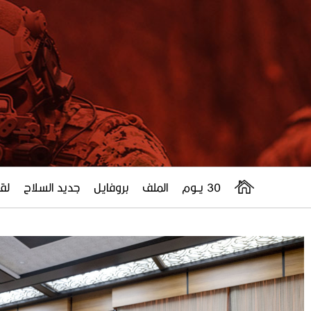
30 يــوم
الملف
بروفايل
جديد السلاح
لقا