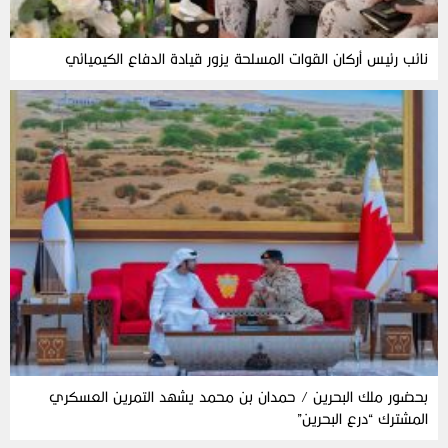
نائب رئيس أركان القوات المسلحة يزور قيادة الدفاع الكيميائي
بحضور ملك البحرين / حمدان بن محمد يشهد التمرين العسكري
المشترك “درع البحرين”