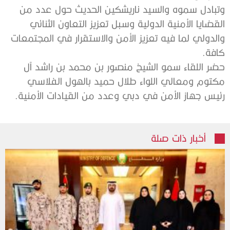
‬كافة‭ .‬
‬رئيس‭ ‬جهاز‭ ‬الأمن‭ ‬في‭ ‬دبي‭ ‬وعدد‭ ‬من‭ ‬القيادات‭ ‬الأمنية‭.‬
أخبار ذات صلة