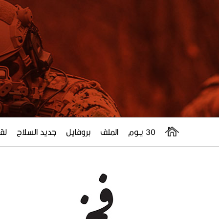
30 يــوم
الملف
بروفايل
جديد السلاح
لقا