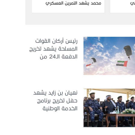
ئي
محمد يشهد التمرين العسكري
المشترك “درع البحرين”
رئيسُ أركان القوات
المسلحة يشهد تخريج
الدفعة الـ24 من
مجندي الخدمة
الوطنية في مركز
تدريب سيح حفير
نهيان بن زايد يشهد
حفل تخريج برنامج
الخدمة الوطنية
للملتحقين بوزارة
الداخلية