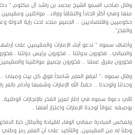
وقال صاحب السمو الشيخ محمد بن راشد آل مكتوم:” دخلت د
منها وهي أكثر اتحاداً والتفافاً وولاءً.. مواطنين ومقيمين .
حكوميين واقتصاديين .. الجميع متحد تحت راية الدولة وعلم
والفخر”.
وأضاف سموه ” ندعو أبناء الإمارات والمقيمين على أرضها
والمباني.. فخورون بدولتنا .. فخورون برئيس دولتنا ..فخورو
فخورون بفرق عملنا .. فخورون بجميع مواطنينا والمقيمين 
وقال سموه :” لنرفع العلم شامخاً فوق كل بيت ومبنى .. دليل
وحدتنا وتوحدنا .. حفظ الله الإمارات وشعبها وأدام بالعز را
تأتي دعوة سموه في إطار تعزيز الفخر بالإنجازات الوطنية، وت
بوصفه عنواناً لوحدة الإمارات واعتزاز أهلها .
وتعكس المبادرة معاني الوفاء للقيادة ولأبطال خط الدفاع 
وطناً له من المقيمين، والتأكيد على أن العلم رمز وطني 