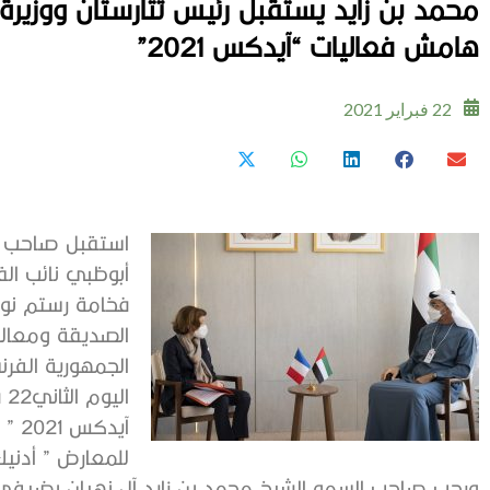
محمد بن زايد يستقبل رئيس تتارستان ووزيرة
هامش فعاليات “آيدكس 2021”
22 فبراير 2021
استقبل صاحب ال
أبوظبي نائب الق
فخامة رستم نور
الصديقة ومعالي
الجمهورية الفر
آيد
للمعارض ” أدنيك
ورحب صاحب السمو الشيخ محمد بن زايد آل نهيان بضيفي 