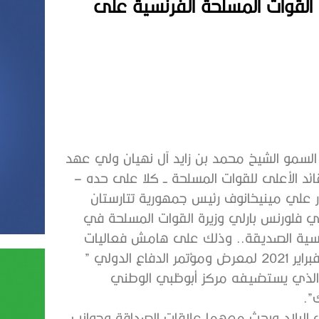
 القوات المسلحة الفرنسية على
سمو الشيخ محمد بن زايد آل نهيان ولي عهد
ائد الأعلى للقوات المسلحة ــ كلا على حده –
 علي مينيخانوف رئيس جمهورية تتارستان
 فلورنس بارلي وزيرة القوات المسلحة في
نسية الصديقة.. وذلك على هامش فعاليات
اليوم الثاني22 فبراير 2021 لمعرض ومؤتمر الدفاع الدولي ”
كس 2021 ” الذي يستضيفه مركز أبوظبي الوطني
”.
البلاد وبحث معهما علاقات الصداقة وجوانب