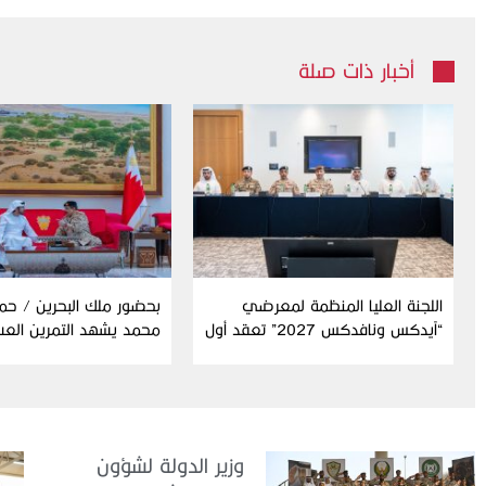
أخبار ذات صلة
اللجنة العليا المنظمة لمعرضي
بحضور ملك البحرين / حم
“آيدكس ونافدكس 2027” تعقد أول
محمد يشهد التمرين الع
اجتماعاتها التحضيرية للدورة الثامنة
المشترك “درع البحرين”
عشرة
وزير الدولة لشؤون