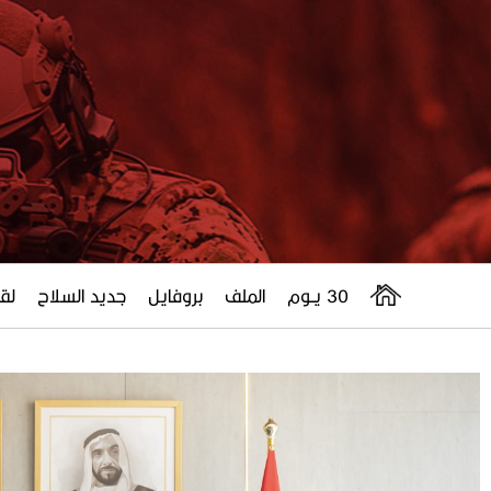
30 يــوم
الملف
بروفايل
جديد السلاح
لقا