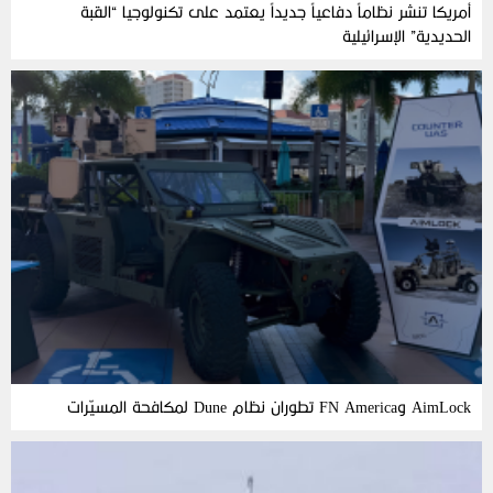
أمريكا تنشر نظاماً دفاعياً جديداً يعتمد على تكنولوجيا “القبة
الحديدية” الإسرائيلية
AimLock وFN America تطوران نظام Dune لمكافحة المسيّرات