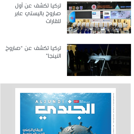
تركيا تكشف عن أول
صاروخ باليستي عابر
للقارات
تركيا تكشف عن “صاروخ
النينجا”