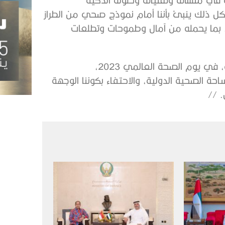
ل
ذلك
ينبئ
بأننا
أمام
نموذج
صحي
من
الطراز
بما
يحمله
من
آمال
وطموحات
وتطلعات
،
في
يوم
الصحة
العالمي
2023
،
ساحة
الصحية
الدولية،
والاحتفاء
بكوننا
الوجهة
. //