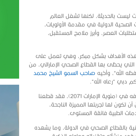
ت
ليست
بالحديثة،
لكنها
تشغل
العالم
الصحية
الدولية
في
مقدمة
الأولويات،
تطلبات
العصر،
وأبرز
ملامح
المستقبل،
ذه
الأهداف
بشكل
مبكر،
وهي
تعمل
على
التي
يحظى
بها
القطاع
الصحي
الإماراتي،
من
ظه
الله
“
،
وأخيه
صاحب
السمو
الشيخ
محمد
كم
دبي
“
رعاه
الله
“.
فه
في
(
مئوية
الإمارات
2071)
،
فقد
قطعنا
أن
تكون
لها
تجربتها
المميزة
الناجحة،
دمات
الطبية
فائقة
المستوى
.
ية
بالقطاع
الصحي
في
الدولة،
وما
يشهده
في
منشآته
وتقنياته
وحلوله
الذكية