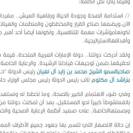
وفيما
يلي
نص
الكلمة
:
//
استدامة
الصحة
وجودة
الحياة
ورفاهية
العيش
..
مفردا
الآن،
ويضعها
صناع
القرار
والمخططون
والمنظمات
والهيئات
لكونها
مؤشرات
مهمة
للتنافسية،
ولكونها
أيضاً
أحد
أهم
م
وأهدافه
الاستراتيجية
.
ولقد
أدركت
دولتنا
..
دولة
الإمارات
العربية
المتحدة،
قيمة
ه
تحقيقها،
ضمن
توجيهات
قيادتنا
الرشيدة،
والرعاية
الخاصة
صاحب
السمو
الشيخ
محمد
بن
زايد
آل
نهيان
رئيس
الدولة
“
حف
بن
راشد
آل
مكتوم
نائب
رئيس
الدولة
رئيس
مجلس
الوزراء
حا
وفي
ضوء
الاهتمام
الكبير
بالصحة،
وما
نخطط
له
ونستهد
بالفعل
شوطاً
كبيراً
نحو
المستقبل،
بعد
أن
تمكنت
دولتنا
من
وبصمتها
الخاصة،
على
صعيد
أنظمة
الرعاية
الصحية
والخ
إن
حالة
الانصهار
التي
تتسم
بها
جهود
جميع
الأطراف
المعن
هذا
القطاع
الحيوي
من
تحولات
متواصلة
وطفرات
متلاحقة