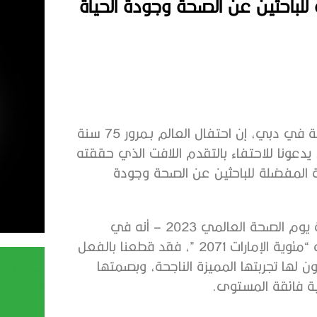
للباحثين عن الصحة وجودة الحياة
ة
في
دبي،
إن
احتفال
العالم
بـمرور
75
سنة
يدعونا
للاحتفاء
بالتقدم
اللافت
الذي
حققته
المفضلة
للباحثين
عن
الصحة
وجودة
يوم
الصحة
العالمي
2023 –
أنه
في
“
مئوية
الإمارات
2071 ”
،
فقد
قطعنا
بالفعل
ون
لها
تجربتها
المميزة
الناجحة،
وبصمتها
ة
فائقة
المستوى
.