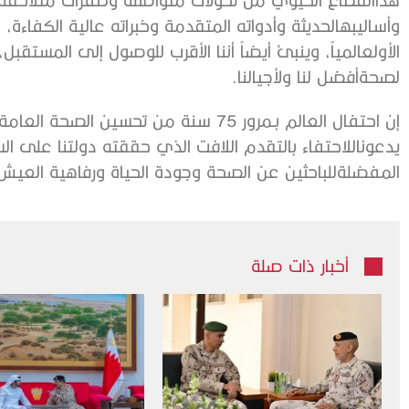
وأساليبه
الحديثة
وأدواته
المتقدمة
وخبراته
عالية
الكفاءة،
ك
الأول
عالمياً،
وينبئ
أيضاً
أننا
الأقرب
للوصول
إلى
المستقبل،
لصحة
أفضل
لنا
ولأجيالنا
.
إن
احتفال
العالم
بـمرور
75
سنة
من
تحسين
الصحة
العامة
يدعونا
للاحتفاء
بالتقدم
اللافت
الذي
حققته
دولتنا
على
ال
المفضلة
للباحثين
عن
الصحة
وجودة
الحياة
ورفاهية
العيش
أخبار ذات صلة