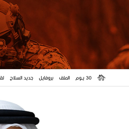
30 يــوم
الملف
بروفايل
جديد السلاح
لقا