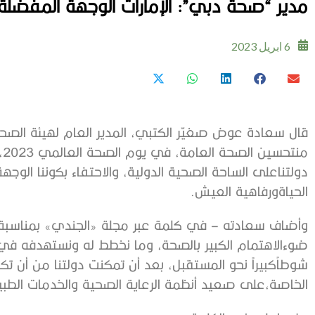
مدير “صحة دبي”: الإمارات الوجهة المفضلة 
6 ابريل 2023
قال
سعادة
عوض
صغيّر
الكتبي،
المدير
العام
لهيئة
الصح
من
تحسين
الصحة
العامة،
في
يوم
الصحة
العالمي
2023
،
دولتنا
على
الساحة
الصحية
الدولية،
والاحتفاء
بكوننا
الوجهة
الحياة
ورفاهية
العيش
.
وأضاف
سعادته
–
في
كلمة
عبر
مجلة
«
الجندي
»
بمناسبة
ضوء
الاهتمام
الكبير
بالصحة،
وما
نخطط
له
ونستهدفه
في
شوطاً
كبيراً
نحو
المستقبل،
بعد
أن
تمكنت
دولتنا
من
أن
تك
الخاصة،
على
صعيد
أنظمة
الرعاية
الصحية
والخدمات
الطبي