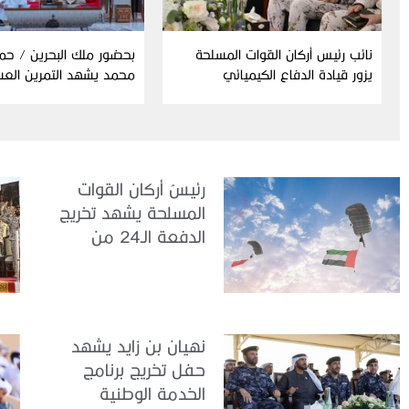
نائب رئيس أركان القوات المسلحة
بحضور ملك البحرين / حم
يزور قيادة الدفاع الكيميائي
محمد يشهد التمرين الع
المشترك “درع البحرين”
رئيسُ أركان القوات
المسلحة يشهد تخريج
الدفعة الـ24 من
مجندي الخدمة
الوطنية في مركز
تدريب سيح حفير
نهيان بن زايد يشهد
حفل تخريج برنامج
الخدمة الوطنية