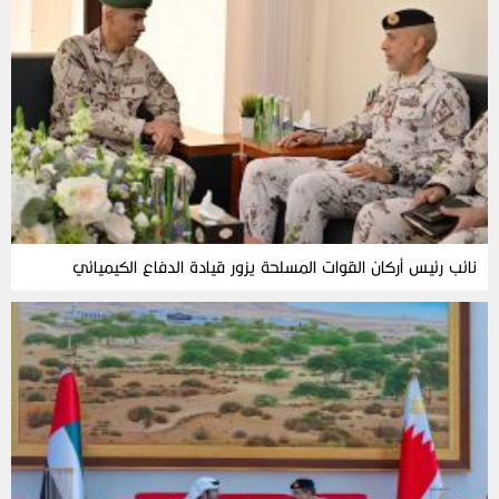
نائب رئيس أركان القوات المسلحة يزور قيادة الدفاع الكيميائي