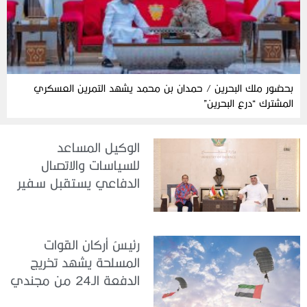
بحضور ملك البحرين / حمدان بن محمد يشهد التمرين العسكري
المشترك “درع البحرين”
الوكيل المساعد
للسياسات والاتصال
الدفاعي يستقبل سفير
جمهورية إندونيسيا لدى
الدولة
رئيسُ أركان القوات
المسلحة يشهد تخريج
الدفعة الـ24 من مجندي
الخدمة الوطنية في مركز