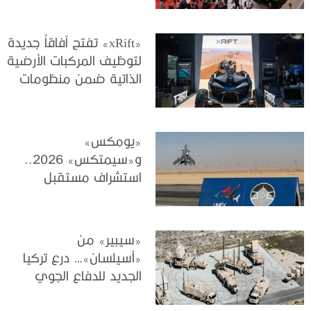
«xRift» تفتح آفاقاً جديدة
لتوظيف المركبات الأرضية
الذاتية ضمن منظومات
الجيوش الحديثة
«يومكس»
و«سيمتكس» 2026..
استشراف مستقبل
الأنظمة غير المأهولة
والمحاكاة والتدريب
«سيبير» من
«أسيلسان»… درع تركيا
الجديد للدفاع الجوي
والصاروخي بعيد المدى