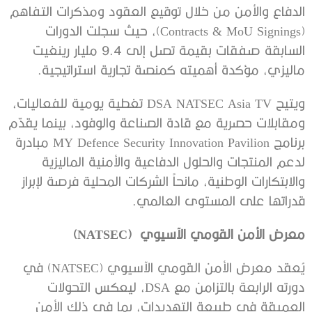
الدفاع والأمن من خلال توقيع العقود ومذكرات التفاهم
(Contracts & MoU Signings)، حيث سجلت الدورات
السابقة صفقات بقيمة تصل إلى 9.4 مليار رينغيت
ماليزي، مؤكدة أهميته كمنصة تجارية استراتيجية.
ويتيح DSA NATSEC Asia TV تغطية يومية للفعاليات،
ومقابلات حصرية مع قادة الصناعة والوفود، بينما يقدّم
برنامج MY Defence Security Innovation Pavilion مبادرة
لدعم المنتجات والحلول الدفاعية والأمنية الماليزية
والابتكارات الوطنية، مانحاً الشركات المحلية فرصة لإبراز
قدراتها على المستوى العالمي.
معرض الأمن القومي الآسيوي
(NATSEC)
يُعقد معرض الأمن القومي الآسيوي (NATSEC) في
دورته الرابعة بالتزامن مع DSA، ليعكس التحولات
العميقة في طبيعة التهديدات، بما في ذلك الأمن