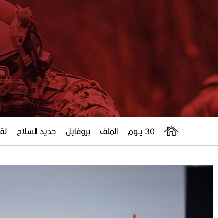
30 يــوم
الملف
بروفايل
جديد السلاح
لقا