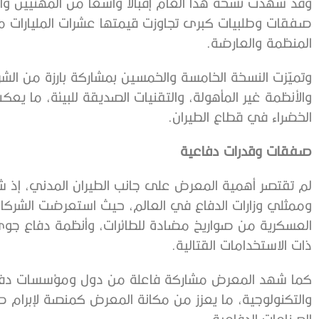
وقد شهدت نسخة هذا العام إقبالاً واسعاً من المهنيين والخب
صفقات وطلبيات كبرى تجاوزت قيمتها عشرات المليارات من 
المنظمة والعارضة.
وتميّزت النسخة الخامسة والخمسين بمشاركة بارزة من ال
والأنظمة غير المأهولة، والتقنيات الصديقة للبيئة، ما يع
الخضراء في قطاع الطيران.
صفقات وقدرات دفاعية
لم تقتصر أهمية المعرض على جانب الطيران المدني، إذ 
وممثلي وزارات الدفاع في العالم، حيث استعرضت الشركات 
العسكرية من صواريخ مضادة للطائرات، وأنظمة دفاع جوي، و
ذات الاستخدامات القتالية.
كما شهد المعرض مشاركة فاعلة من دول ومؤسسات دفاعية
والتكنولوجية، ما يعزز من مكانة المعرض كمنصة لإبرام ص
الصناعات الدفاعية.