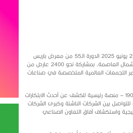
نظّمت العاصمة الفرنسية باريس خلال الفترة من 16 إلى 22 يونيو 2025 الدورة الـ55 من معرض باريس
الدولي للطيران (Paris Air Show) في منطقة «لوبورجيه» شمال العاصمة، بمشاركة نحو 2400 عارض من
 أكبر التجمعات العالمية المتخصصة في صناعات
ويُعد هذا المعرض العريق – الذي يعود تاريخه إلى عام 1909 – منصة رئيسية للكشف عن أحدث الابتكارات
 للتواصل بين الشركات الناشئة وكبرى الشركات
اتيجية واستكشاف آفاق التعاون الصناعي