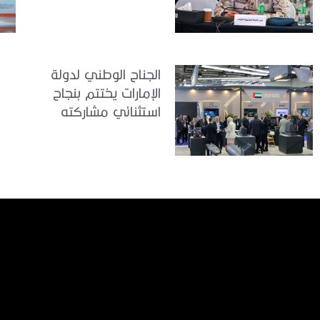
للطب العسكري تعقد
اجتماعًا لمتابعة آخر
التحضيرات
الجناح الوطني لدولة
الإمارات يختتم بنجاح
استثنائي مشاركته
في معرض
«يوروساتوري 2026»