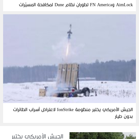
AimLock وFN America تطوران نظام Dune لمكافحة المسيّرات
الجيش الأمريكي يختبر منظومة IonStrike لاعتراض أسراب الطائرات
بدون طيار
الجيش الأمريكي يختبر