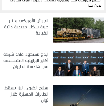
الجيش الأمريكي يختبر منظومة IonStrike لاعتراض أسراب الطائرات
بدون طيار
الجيش الأمريكي يختبر
عربة سكك حديدية ذاتية
القيادة
ايدج تستحوذ على شركة
أكاير البرازيلية المتخصصة
في هندسة الطيران
سلاح الضوء.. ليزر يسقط
الطائرات المسيّرة خلال
ثوانٍ