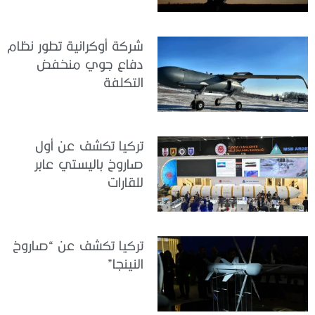
شركة أوكرانية تطور نظام
دفاع جوي منخفض
التكلفة
تركيا تكشف عن أول
صاروخ باليستي عابر
للقارات
تركيا تكشف عن “صاروخ
النينجا”