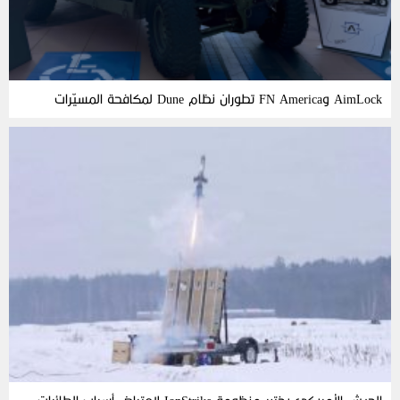
AimLock وFN America تطوران نظام Dune لمكافحة المسيّرات