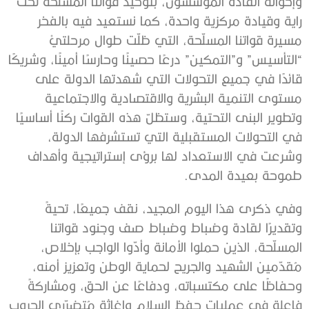
وإخوانه القادة المؤسّسون، بتوحيد قواتنا المسلّحة تحت
راية وقيادة مركزية واحدة، كما نستعيد فيه بالفخر
مسيرة قواتنا المسلّحة، التي ظلّت طوال مرحلتيْ
“التأسيس” و”التمكين” درعًا حصينًا وحارسًا أمينًا، وشريكًا
قائدًا في جميع التحولات التي شهدتها الدولة على
مستوى التنمية البشرية والاقتصادية والاجتماعية
وتطوير البنى التحتية، وستظلّ هذه القوات ركنًا أساسيًا
في التحولات المستقبلية التي تستشرفها الدولة،
وشرعت في الاستعداد لها برؤى إستراتيجية وأهداف
طموحة بعيدة المدى.
وفي ذكرى هذا اليوم المجيد، نقف جميعًا، تحيةً
وتقديرًا لقادة وضباط وضباط صف وجنود قواتنا
المسلّحة، الذين حملوا الأمانة وأدّوا الواجب بإخلاص،
مُقدّمين الشهيد والجريح لحماية الوطن وتعزيز أمنه،
وحفاظًا على مكتسباته، ودفاعًا عن الحق، ومشاركةً
فاعلة في عمليات حفظ السلام وإغاثة مُتضرّري الحروب