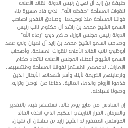
خليفة بن زايد آل نهيان رئيس الدولة القائد الأعلى
للقوات المسلّحة “حفظه الله”، الذي قاد مسيرة بناء
قواتنا المسلّحة منذ توحيدها، وصادق التقدير لصاحب
السمو الشيخ محمد بن راشد آل مكتوم نائب رئيس
الدولة رئيس مجلس الوزراء حاكم دبي “رعاه الله”
وصاحب السمو الشيخ محمد بن زايد آل نهيان ولي عهد
أبوظبي نائب القائد الأعلى للقوات المسلحة، وأصحاب
السمو الشيوخ أعضاء المجلس الأعلى للاتحاد حكام
الإمارات، لدعمهم المُستمرّ لقواتنا المسلّحة ومُنتسبيها،
ولرعايتهم الكريمة لأبناء وأسر شهدائها الأبطال الذين
قدّموا الأرواح والدماء الغالية، دفاعًا عن الوطن وترابه،
وصونًا لسيادته.
إن السادس من مايو يوم خالد، نستحضر فيه، بالتقدير
والعرفان، القرار التاريخي الحكيم الذي اتخذه القائد
المؤسّس المغفور له الشيخ زايد بن سلطان آل نهيان،