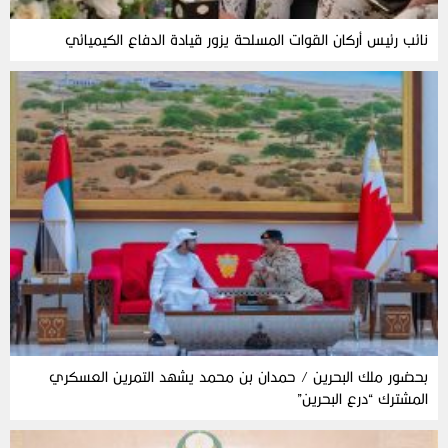
نائب رئيس أركان القوات المسلحة يزور قيادة الدفاع الكيميائي
بحضور ملك البحرين / حمدان بن محمد يشهد التمرين العسكري
المشترك “درع البحرين”