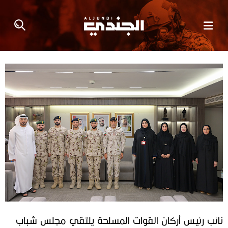
نائب رئيس أركان القوات المسلحة يلتقي مجلس شباب