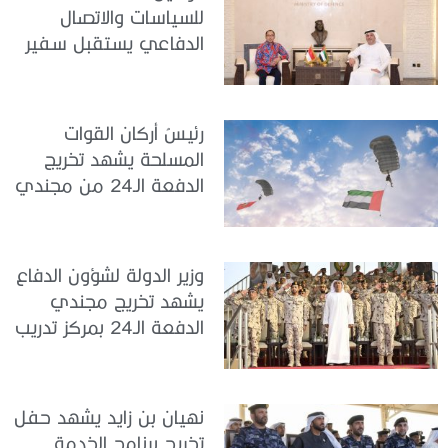
للسياسات والاتصال
الدفاعي يستقبل سفير
جمهورية إندونيسيا لدى
الدولة
رئيسُ أركان القوات
المسلحة يشهد تخريج
الدفعة الـ24 من مجندي
الخدمة الوطنية في مركز
تدريب سيح حفير
وزير الدولة لشؤون الدفاع
يشهد تخريج مجندي
الدفعة الـ24 بمركز تدريب
سيح اللحمة
نهيان بن زايد يشهد حفل
تخريج برنامج الخدمة