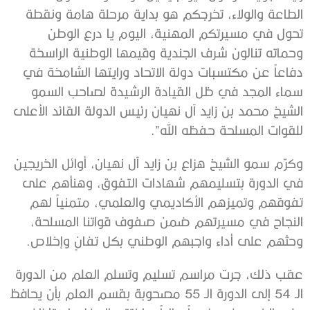
الطاعة والولاء، تخرجكم هو بداية مرحلة هامة ونقطة
تحول في مسيرتكم المهنية، اليوم يا درع الوطن
وحماته تنالون شرف الجندية وقيمها الوطنية الراسخة
دفاعاً عن مكتسبات دولة الاتحاد ورايتها الشامخة في
سماء المجد في ظل القيادة الرشيدة لصاحب السمو
الشيخ محمد بن زايد آل نهيان رئيس الدولة القائد الأعلى
للقوات المسلحة حفظه الله”.
وكرّم سمو الشيخ هزاع بن زايد آل نهيان، أوائل الخريجين
في الدورة بتسليمهم شهادات التفوق، وهنأهم على
تفوقهم وتميزهم الأكاديمي والعلمي، متمنياً لهم
النجاح في مسيرتهم ضمن صفوف قواتنا المسلحة،
وحثهم على أداء واجبهم الوطني بكل تفانٍ وإخلاص.
عقب ذلك، جرت مراسم تسليم وتسلم العلم من الدورة
الـ 54 إلى الدورة الـ 55 مصحوبة بقسم العلم بأن يحافظ