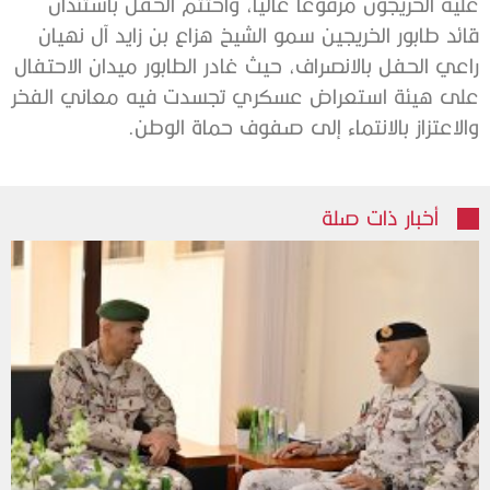
عليه الخريجون مرفوعاً عالياً، واختتم الحفل باستئذان
قائد طابور الخريجين سمو الشيخ هزاع بن زايد آل نهيان
راعي الحفل بالانصراف، حيث غادر الطابور ميدان الاحتفال
على هيئة استعراض عسكري تجسدت فيه معاني الفخر
والاعتزاز بالانتماء إلى صفوف حماة الوطن.
أخبار ذات صلة