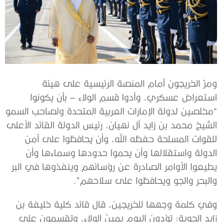
ومرّ الخريجون أمام المنصة الرئيسية على هيئة
استعراض عسكري، وأدوا قسم الولاء – بأن يكونوا
“مخلصين لدولة الإمارات العربية المتحدة ولصاحب السمو
الشيخ محمد بن زايد آل نهيان، رئيس الدولة القائد الأعلى
للقوات المسلحة حفظه الله، وأن يحافظوا على أمن
الدولة واستقلالها وأن يحموا حدودها وسماءها وأن
يطيعوا الأوامر الصادرة عن رؤسائهم وينفذوها في البر
والبحر والجو ويحافظوا على سلاحهم”.
وفي كلمة وجهها للخريجين، قال قائد كلية خليفة بن
زايد الجوية: تؤدون اليوم يمينَ الولاء، وتقسمون على