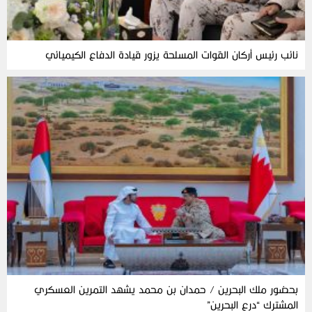
نائب رئيس أركان القوات المسلحة يزور قيادة الدفاع الكيميائي
بحضور ملك البحرين / حمدان بن محمد يشهد التمرين العسكري
المشترك “درع البحرين”