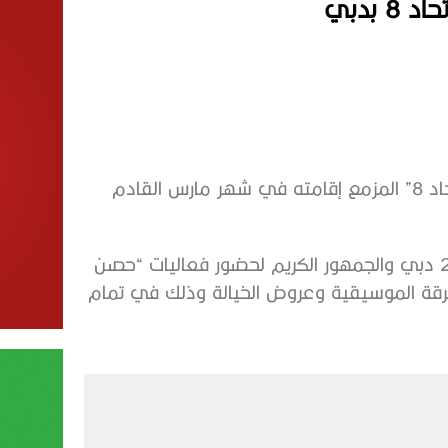
 بدبي
تبدأ وزارة الدفاع استعداداتها للعرض العسكري “حصن الاتحاد 8” المزمع إقامته في شهر مارس القادم
وبهذه المناسبة تدعو وزارة الدفاع زوار معرض إكسبو 2020 دبي والجمهور الكريم لحضور فعاليات “حصن
ض الفرقة الموسيقية وعروض الخيالة وذلك في تمام