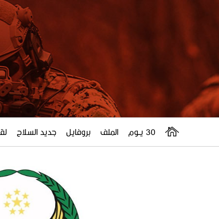
30 يــوم
الملف
بروفايل
جديد السلاح
لقا