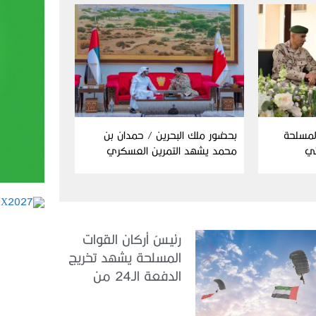
المسلحة
بحضور ملك البحرين / حمدان بن
ئي
محمد يشهد التمرين العسكري
المشترك “درع البحرين”
رئيسُ أركان القوات
المسلحة يشهد تخريج
الدفعة الـ24 من
مجندي الخدمة
الوطنية في مركز