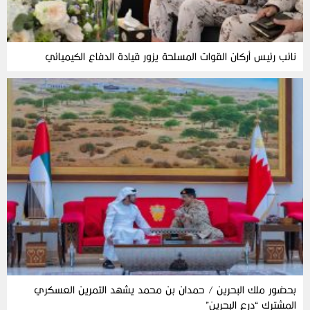
نائب رئيس أركان القوات المسلحة يزور قيادة الدفاع الكيميائي
بحضور ملك البحرين / حمدان بن محمد يشهد التمرين العسكري
المشترك “درع البحرين”