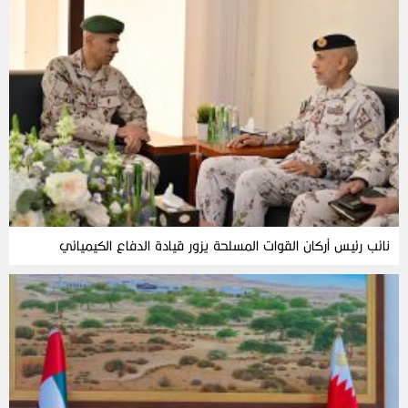
نائب رئيس أركان القوات المسلحة يزور قيادة الدفاع الكيميائي