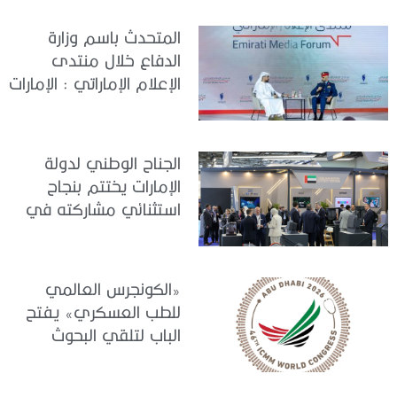
التحضيرات
المتحدث باسم وزارة
الدفاع خلال منتدى
الإعلام الإماراتي : الإمارات
نموذج عالمي في
الجاهزية والاستقرار
الجناح الوطني لدولة
الإمارات يختتم بنجاح
استثنائي مشاركته في
معرض «يوروساتوري
2026»
«الكونجرس العالمي
للطب العسكري» يفتح
الباب لتلقي البحوث
والدراسات المشاركة في
برنامجه العلمي