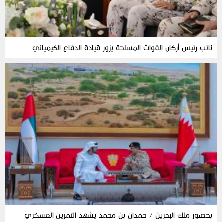
نائب رئيس أركان القوات المسلحة يزور قيادة الدفاع الكيميائي
بحضور ملك البحرين / حمدان بن محمد يشهد التمرين العسكري