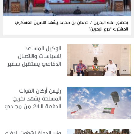
بحضور ملك البحرين / حمدان بن محمد يشهد التمرين العسكري
المشترك “درع البحرين”
الوكيل المساعد
للسياسات والاتصال
الدفاعي يستقبل سفير
جمهورية إندونيسيا لدى
الدولة
رئيسُ أركان القوات
المسلحة يشهد تخريج
الدفعة الـ24 من مجندي
الخدمة الوطنية في مركز
تدريب سيح حفير
وزير الدولة لشؤون الدفاع