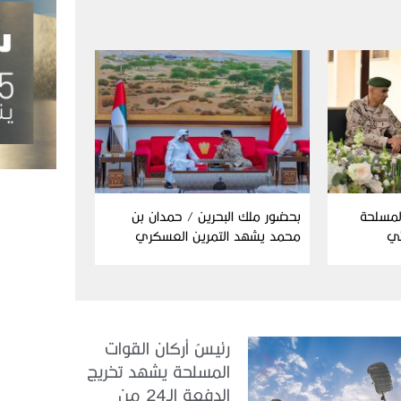
المسلحة
بحضور ملك البحرين / حمدان بن
ئي
محمد يشهد التمرين العسكري
المشترك “درع البحرين”
رئيسُ أركان القوات
المسلحة يشهد تخريج
الدفعة الـ24 من