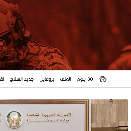
30 يــوم
الملف
بروفايل
جديد السلاح
لقا