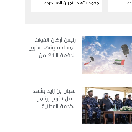
ئي
محمد يشهد التمرين العسكري
المشترك “درع البحرين”
رئيسُ أركان القوات
المسلحة يشهد تخريج
الدفعة الـ24 من
مجندي الخدمة
الوطنية في مركز
تدريب سيح حفير
نهيان بن زايد يشهد
حفل تخريج برنامج
الخدمة الوطنية
للملتحقين بوزارة
الداخلية