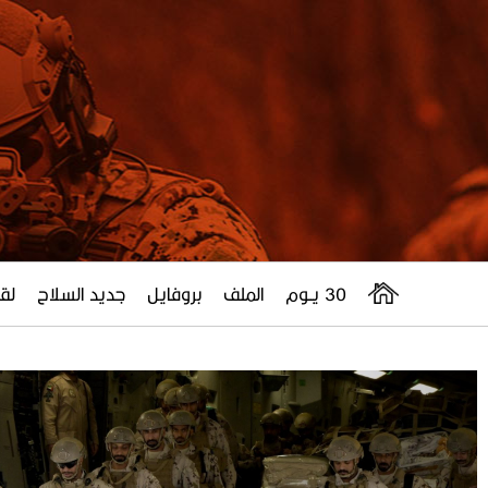
30 يــوم
الملف
بروفايل
جديد السلاح
لقا