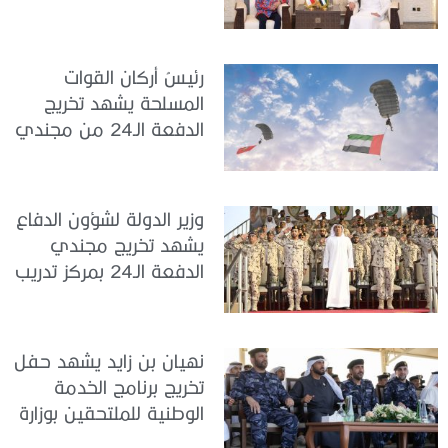
جمهورية إندونيسيا لدى
الدولة
رئيسُ أركان القوات
المسلحة يشهد تخريج
الدفعة الـ24 من مجندي
الخدمة الوطنية في مركز
تدريب سيح حفير
وزير الدولة لشؤون الدفاع
يشهد تخريج مجندي
الدفعة الـ24 بمركز تدريب
سيح اللحمة
نهيان بن زايد يشهد حفل
تخريج برنامج الخدمة
الوطنية للملتحقين بوزارة
الداخلية