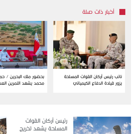
أخبار ذات صلة
نائب رئيس أركان القوات المسلحة
بحضور ملك البحرين / حم
يزور قيادة الدفاع الكيميائي
محمد يشهد التمرين الع
المشترك “درع البحرين”
رئيسُ أركان القوات
المسلحة يشهد تخريج