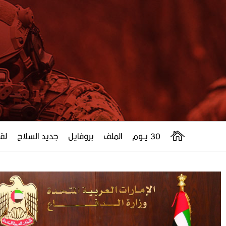
30 يــوم
الملف
بروفايل
جديد السلاح
لقا