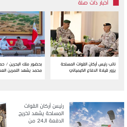
أخبار ذات صلة
نائب رئيس أركان القوات المسلحة
بحضور ملك البحرين / حم
يزور قيادة الدفاع الكيميائي
محمد يشهد التمرين الع
المشترك “درع البحرين”
رئيسُ أركان القوات
المسلحة يشهد تخريج
الدفعة الـ24 من