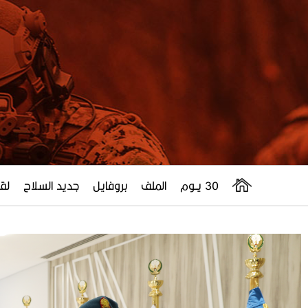
30 يــوم
الملف
بروفايل
جديد السلاح
لقا