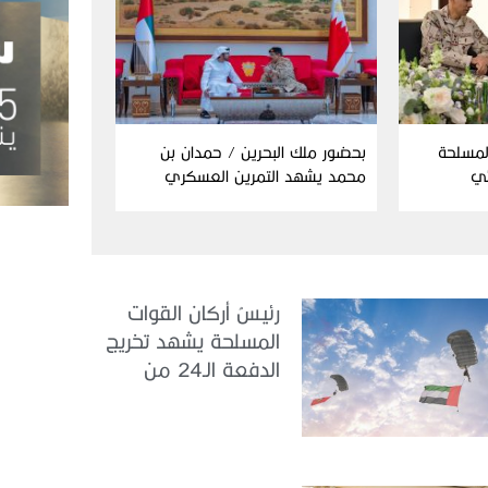
المسلحة
بحضور ملك البحرين / حمدان بن
ئي
محمد يشهد التمرين العسكري
المشترك “درع البحرين”
رئيسُ أركان القوات
المسلحة يشهد تخريج
الدفعة الـ24 من
مجندي الخدمة
الوطنية في مركز
تدريب سيح حفير