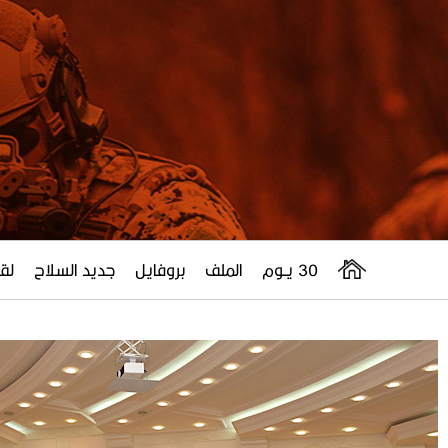
30 يــوم
الملف
بروفايل
جديد السلاح
لقا