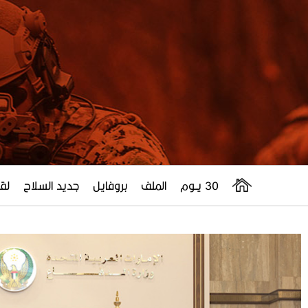
30 يــوم
الملف
بروفايل
جديد السلاح
لقا