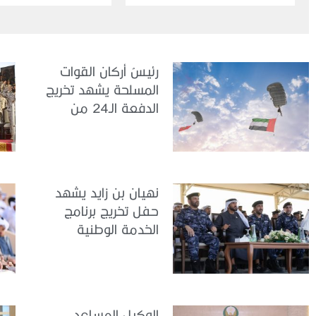
رئيسُ أركان القوات
المسلحة يشهد تخريج
الدفعة الـ24 من
مجندي الخدمة
الوطنية في مركز
تدريب سيح حفير
نهيان بن زايد يشهد
حفل تخريج برنامج
الخدمة الوطنية
للملتحقين بوزارة
الداخلية
الوكيل المساعد