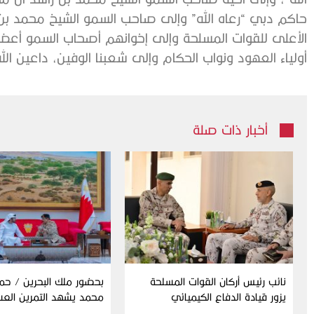
حاكم دبي “رعاه الله” وإلى صاحب السمو الشيخ محمد بن ز
الأعلى للقوات المسلحة وإلى إخوانهم أصحاب السمو أعضا
أولياء العهود ونواب الحكام وإلى شعبنا الوفين، داعين الله 
أخبار ذات صلة
نائب رئيس أركان القوات المسلحة
بحضور ملك البحرين / حم
يزور قيادة الدفاع الكيميائي
محمد يشهد التمرين الع
المشترك “درع البحرين”