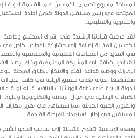
المسلحة مشروع تصميم الخمسين عاما القادمة لدولة الإ
المجتمع في رسم مستقبل الدولة ضمن أجندة المستقبل و
والتنموية والتعليمية.
لقد حرصت قيادتنا الرشيدة على إشراك المجتمع وخاصة ال
الخمسين المقبلة إضافة إلى مشاركة القطاع الخاص في طر
في العديد من القطاعات التعليمية والمجتمعية والاقتصادية
الغذائي إضافة إلى المشاركة المجتمعية وذلك لرصد الأ
الإمارات ووضع قواعد الفكر والابتكار لانطلاق المرحلة ال
ستشهدها الدولة بهدف تحقيق الريادة في كافة المجالات 
الدولة الرائدة على كافة المؤشرات التنافسية العالمية وا
الكفاءات الوطنية في مجال الرقمنة والتكنولوجيا وعلوم الب
والعلوم الطبية الحديثة مما سيساهم في تعزيز مهارات ال
المستقبل في إطار الاستعداد للمرحلة القادمة.
وبهذه المناسبة نتقدم بالتهنئة إلى صاحب السمو الشيخ خل
الله”، وإلى أخيه صاحب السمو الشيخ محمد بن راشد آل مك