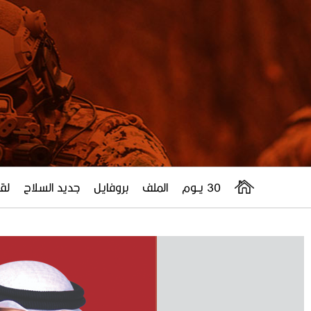
30 يــوم
الملف
بروفايل
جديد السلاح
لقا