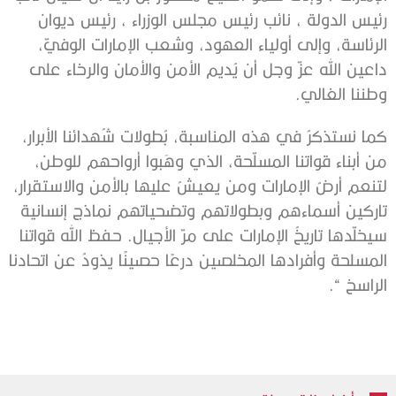
رئيس الدولة ، نائب رئيس مجلس الوزراء ، رئيس ديوان
الرئاسة، وإلى أولياء العهود، وشعب الإمارات الوفيّ،
داعين الله عزّ وجل أن يُديم الأمن والأمان والرخاء على
وطننا الغالي.
كما نستذكرُ في هذه المناسبة، بُطولات شُهدائنا الأبرار،
من أبناء قواتنا المسلّحة، الذي وهَبوا أرواحهم للوطن،
لتنعم أرضُ الإمارات ومن يعيشُ عليها بالأمن والاستقرار،
تاركين أسماءهم وبطولاتهم وتضحياتهم نماذج إنسانية
سيخلّدها تاريخُ الإمارات على مرّ الأجيال. حفظ الله قواتنا
المسلحة وأفرادها المخلصين درعًا حصينًا يذودُ عن اتحادنا
الراسخ “.