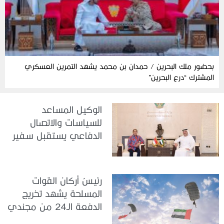
بحضور ملك البحرين / حمدان بن محمد يشهد التمرين العسكري
المشترك “درع البحرين”
الوكيل المساعد
للسياسات والاتصال
الدفاعي يستقبل سفير
جمهورية إندونيسيا لدى
الدولة
رئيسُ أركان القوات
المسلحة يشهد تخريج
الدفعة الـ24 من مجندي
الخدمة الوطنية في مركز