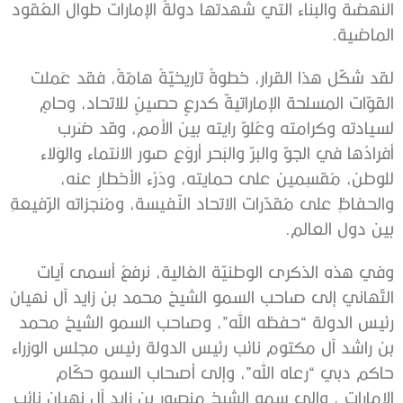
النهضة والبناء التي شهدتها دولةُ الإمارات طوال العُقود
الماضية.
لقد شكّل هذا القرار، خطوةً تاريخيّةً هامّةً، فقد عَملت
القوّات المسلحة الإماراتيةّ كدرعٍ حصينٍ للاتحاد، وحامٍ
لسيادته وكرامته وعُلوّ رايته بين الأمم، وقد ضَرب
أفرادُها في الجوّ والبرّ والبَحر أروَع صور الانتماء والوَلاء
للوطن، مُقسِمين على حمايته، ودَرْء الأخطارِ عنه،
والحفاظِ على مُقدّرات الاتحاد النّفيسة، ومُنجزاته الرّفيعةِ
بين دول العالم.
وفي هذه الذكرى الوطنيّة الغالية، نرفعُ أسمى آيات
التّهاني إلى صاحب السمو الشيخ محمد بن زايد آل نهيان
رئيس الدولة “حفظه الله”، وصاحب السمو الشيخ محمد
بن راشد آل مكتوم نائب رئيس الدولة رئيس مجلس الوزراء
حاكم دبي “رعاه الله”، وإلى أصحاب السمو حكّام
الإمارات ، وإلى سمو الشيخ منصور بن زايد آل نهيان نائب