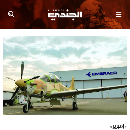
‮«‬إمبرير‮»‬