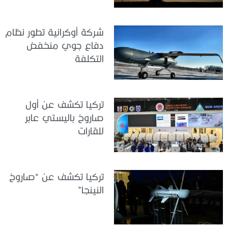
شركة أوكرانية تطور نظام
دفاع جوي منخفض
التكلفة
تركيا تكشف عن أول
صاروخ باليستي عابر
للقارات
تركيا تكشف عن “صاروخ
النينجا”