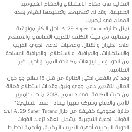
‬المهام‭ ‬في‭ ‬نيجيريا‭.‬
‬النظامية‭.‬
‬للأمن‭ ‬والدفاع‭ ‬وشركة‭ ‬سييرا‭ ‬نيفادا”‭ ‬عقداً‭ ‬لتسليم‭ ‬12‭