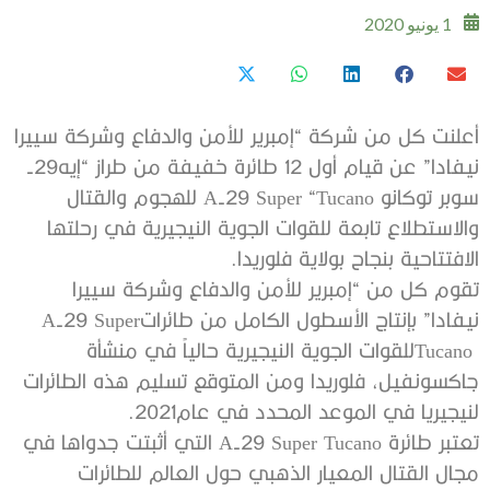
1 يونيو 2020
‬نيفادا”‭ ‬عن‭ ‬قيام‭ ‬أول‭ ‬12‭ ‬طائرة‭ ‬خفيفة‭ ‬من‭ ‬طراز‭ ‬“إيه‭-‬29‭
‬الافتتاحية‭ ‬بنجاح‭ ‬بولاية‭ ‬فلوريدا‭.‬
‬نيفادا”‭ ‬بإنتاج‭ ‬الأسطول‭ ‬الكامل‭ ‬من‭ ‬طائرات‭ ‬A-29‭ ‬Super
‬لنيجيريا‭ ‬في‭ ‬الموعد‭ ‬المحدد‭ ‬في‭ ‬عام‭ .‬2021‭ ‬‮ ‬