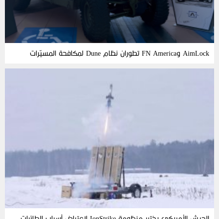
AimLock وFN America تطوران نظام Dune لمكافحة المسيّرات
الجيش الأمريكي يختبر منظومة IonStrike لاعتراض أسراب الطائرات