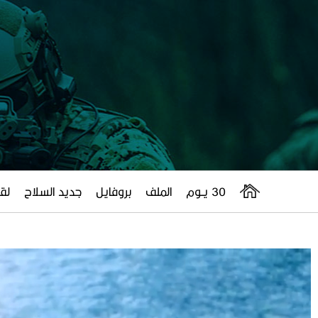
30 يــوم
الملف
بروفايل
جديد السلاح
لقا