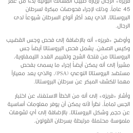
فريزه» الرجال ‫بزيارة طبيب المسالك البولية بدءاً من عمر
45 عاماً، وذلك لإجراء فحوصات ‫مبكرة لسرطان
البروستاتا، الذي يعد أكثر أنواع السرطان شيوعاً لدى
‫الرجال.
‫وأوضح «فريزه» أنه بالإضافة إلى فحص وجس القضيب
وكيس الصفن، يشمل فحص ‫البروستاتا أيضاً جس
البروستاتا من فتحة الشرج وتقييم الغدد الليمفاوية،
‫مشيراً إلى أنه يمكن أيضاً إجراء ما يسمى بفحص
مستضد البروستاتا النوعي ‫(PSA)، والذي يعد معياراً
مهما للكشف المبكر عن سرطان البروستاتا.
وأشار «فريزه» إلى أنه من الخطأ الاستغناء عن اختبار
الجس تماماً، نظراً ‫لأنه يمكن أن يوفر معلومات أساسية
عن حجم وشكل البروستاتا، بالإضافة إلى ‫أي تشوهات
ملموسة محتملة مرتبطة بسرطان القولون.