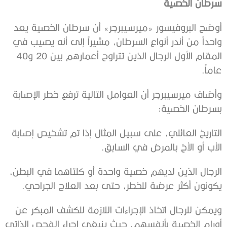
سرطان الخصية
‫أوضح البروفيسور «ميرسيبرجر» أن سرطان الخصية يعد
واحداً من أندر أنواع ‫السرطان، مشيراً إلى أنه يصيب في
المقام ‫الأول الرجال الذين تتراوح أعمارهم بين 20 و40
عاماً.
‫وأضاف ميرسيبرجر أن العوامل التالية ترفع خطر الإصابة
بسرطان الخصية:
التاريخ العائلي، على سبيل المثال إذا تم تشخيص إصابة
الأب أو الأخ ‫بالمرض في السابق.
الرجال الذين لديهم خصية واحدة أو كلتاهما في البطن،
يكونون أكثر ‫عرضة للخطر، حتى بعد العلاج الجراحي.
‫ويمكن للرجال اتخاذ الإجراءات اللازمة للكشف المبكر عن
أورام الخصية ‫بأنفسهم، حيث ينبغي إجراء الفحص الذاتي