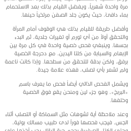
مرة واحدة شهرياً، ويفضل القيام ‫بذلك بعد الاستحمام
بماء دافئ، حيث يكون جلد الصفن مرتخياً حينها.
‫وأفضل طريقة للقيام بذلك هي الوقوف أمام المرآة
والتحقق أولاً من أي تورم ‫أو تغيرات جلدية، ثم البدء
بجسها. وينبغي فحص خصية واحدة في كل مرة بين
‫الإبهام والسبابة من كلتا اليدين، مع دحرجة الخصية
برفق، ولكن بدقة ‫للتحقق من سطحها. وإذا كانت ناعمة
ولم تشعر بأي تصلب، فهذه علامة جيدة.
‫ويشمل الفحص الذاتي أيضاً فحص ما يعرف باسم
«البربخ»، وهو جزء لين ومنحن ‫يقع فوق الخصية
وخلفها.
وعند ملاحظة أية تشوهات مثل السماكة أو التصلب أثناء
الجس، فيجب فحصها ‫فوراً لدى طبيب مسالك بولية،
وحتى الكتل الصغيرة بحجم حبة البازلاء يجب ‫أخذها على