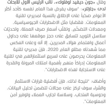
وقال
«جون ديفيد لوفلوك»، نائب الرئيس الأول للأبحاث
لدى «جارتنر»
: “سوف يفرض هذا العام نفسه كأحد أكثر
الأعوام صخباً على الإطلاق بالنسبة لمديري تقنية
المعلومات. فقضايا مثل الاضطرابات الجيوسياسية،
ومعدلات التضخّم، وتقلّب أسعار صرف العملة، وتحديّات
سلاسل التوريد تتسابق على حجز موقعها على جداول
أعمال واهتمام هؤلاء المديرين، إلا أنه وعلى العكس
مما شهدناه مطلع العام 2020، فإن مديري تقنية
المعلومات يحرصون على تسريع استثماراتهم في تقنية
المعلومات إدراكاً منهم بأهمية امتلاك المرونة والقدرة
على الاستجابة لهذه الاضطرابات”.
وأضاف: “نتيجة لذلك، فإن أفضلية قرارات الاستثمار
والشراء سوف تركز على مجالات تتضمن تحليل البيانات،
وحوسبة السّحاب، وسلاسة تجارب العملاء وتوفير أمن
المعلومات”.