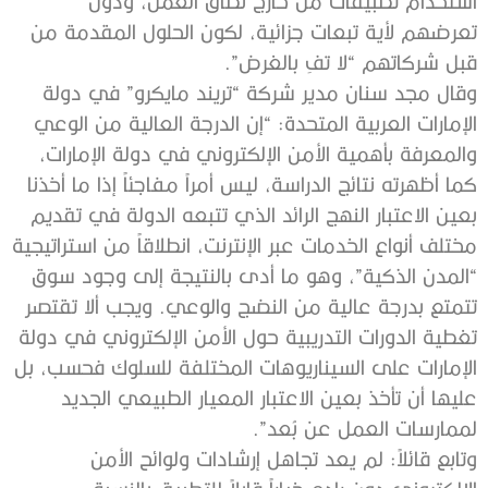
استخدام تطبيقات من خارج نطاق العمل، ودون
تعرضهم لأية تبعات جزائية، لكون الحلول المقدمة من
قبل شركاتهم “لا تفِ بالغرض”.
وقال مجد سنان مدير شركة “تريند مايكرو” في دولة
الإمارات العربية المتحدة: “إن الدرجة العالية من الوعي
والمعرفة بأهمية الأمن الإلكتروني في دولة الإمارات،
كما أظهرته نتائج الدراسة، ليس أمراً مفاجئاً إذا ما أخذنا
بعين الاعتبار النهج الرائد الذي تتبعه الدولة في تقديم
مختلف أنواع الخدمات عبر الإنترنت، انطلاقاً من استراتيجية
“المدن الذكية”، وهو ما أدى بالنتيجة إلى وجود سوق
تتمتع بدرجة عالية من النضج والوعي. ويجب ألا تقتصر
تغطية الدورات التدريبية حول الأمن الإلكتروني في دولة
الإمارات على السيناريوهات المختلفة للسلوك فحسب، بل
عليها أن تأخذ بعين الاعتبار المعيار الطبيعي الجديد
لممارسات العمل عن بُعد”.
وتابع قائلاً: لم يعد تجاهل إرشادات ولوائح الأمن