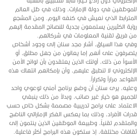
الإلكتروني دون رادع خياراً قابلاً للتطبيق بالنسبة
للموظفين في دولة الإمارات، وذلك في ظل العالم
المترابط الذي نعيش في كنفه اليوم. ومن المشجع
رؤية الكثيرين يستمعون بجدية للنصائح المقدمة إليهم
من فريق تقنية المعلومات في شركاتهم.
وفي هذا السياق، أشار مجد سنان إلى وجود أشخاص
يتصرفون على أنهم إما يعانون من جهل مطلق، أو
الأسوأ من ذلك، أولئك الذين يعتقدون بأن لوائح الأمن
الإلكتروني لا تنطبق عليهم، وأن بإمكانهم انتهاك هذه
القواعد مراراً وتكراراً.
وعليه، يرى سنان أن وضع برنامج أمني توعوي واحد
للجميع هو خيار غير صائب، وبدلاً من ذلك ينبغي
الاعتماد على برامج تدريبية مصممة بشكل خاص حسب
قدرات الأفراد، وذلك بما يعكس الفكر الإماراتي الناضج
والمتقدم تقنياً، وطبيعة الموظفين الذين ينتمون إلى
ثقافات مختلفة، إذ ستكون هذه البرامج أكثر فاعلية.