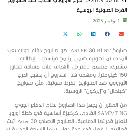
الفرط الصوتية الروسية
1 نوفمبر 2025
صاروخ ASTER 30 B1 NT هو صاروخ دفاع جوي بعيد
المدى تم تطويره ضمن برنامج فرنسي ـــ إيطالي
مشترك، مصمم لاعتراض الأهداف على مسافة تتجاوز
150 كيلومتراً. ومهمة هذا الصاروخ أن يصبح الدرع
الأوروبي ضد الصواريخ الفرط صوتية، مثل صواريخ
“كينجال” و”زيركون” الروسية.
من المقرر أن يجهز هذا الصاروخ نظام الدفاع الجوي
SAMP/T NG القادم، كركيزة أساسية في خطة أوروبا
لتعزيز قدراتها الدفاعية. الصاروخ الأصلي Aster 30 أثبت
فعاليته بالفعل في عدة دول، بينما النسخة الجديدة B1