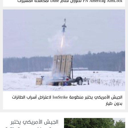
AimLock وFN America تطوران نظام Dune لمكافحة المسيّرات
الجيش الأمريكي يختبر منظومة IonStrike لاعتراض أسراب الطائرات
بدون طيار
الجيش الأمريكي يختبر