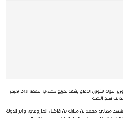
وزير الدولة لشؤون الدفاع يشهد تخريج مجندي الدفعة الـ24 بمركز
تدريب سيح اللحمة
شهد معالي محمد بن مبارك بن فاضل المزروعي، وزير الدولة
لشؤون الدفاع، بحضور اللواء الركن عيسى راشد المهيري،
رئيس هيئة الخدمة الوطنية والإحتياطية، وعدد من كبار ضباط