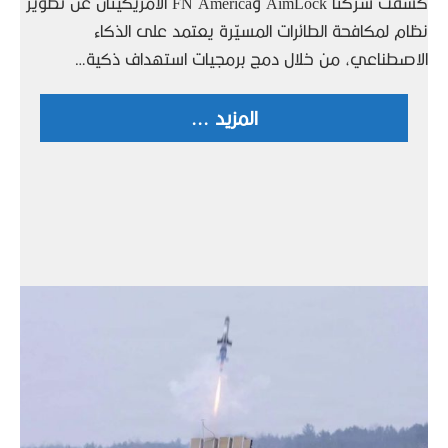
كشفت شركتا AimLock وFN America الأمريكيتان عن تطوير
نظام لمكافحة الطائرات المسيّرة يعتمد على الذكاء
الاصطناعي، من خلال دمج برمجيات استهداف ذكية…
المزيد ...