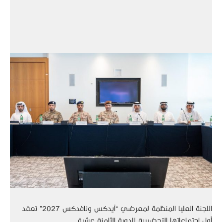
اللجنة العليا المنظمة لمعرضي “آيدكس ونافدكس 2027” تعقد
أول اجتماعاتها التحضيرية للدورة الثامنة عشرة