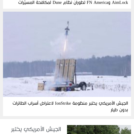
AimLock وFN America تطوران نظام Dune لمكافحة المسيّرات
الجيش الأمريكي يختبر منظومة IonStrike لاعتراض أسراب الطائرات
بدون طيار
الجيش الأمريكي يختبر