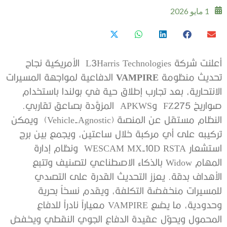
1 مايو 2026
أعلنت شركة L3Harris Technologies الأمريكية نجاح
تحديث منظومة
VAMPIRE
الدفاعية لمواجهة المسيرات
الانتحارية، بعد تجارب إطلاق حية في بولندا باستخدام
صواريخ FZ275 وAPKWS المزوَّدة بصاعق تقاربي.
النظام مستقل عن المنصة (Vehicle-Agnostic) ويمكن
تركيبه على أي مركبة خلال ساعتين، ويجمع بين برج
استشعار WESCAM MX-10D RSTA ونظام إدارة
المهام Widow بالذكاء الاصطناعي لتصنيف وتتبع
الأهداف بدقة. يعزز التحديث القدرة على التصدي
للمسيرات منخفضة التكلفة، ويقدم نسخاً بحرية
وحدودية، ما يضع VAMPIRE معياراً نادراً للدفاع
المحمول ويحوّل عقيدة الدفاع الجوي النقطي ويخفض