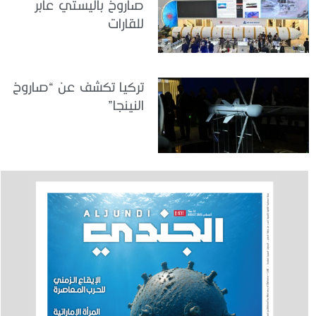
صاروخ باليستي عابر
للقارات
تركيا تكشف عن “صاروخ
النينجا”