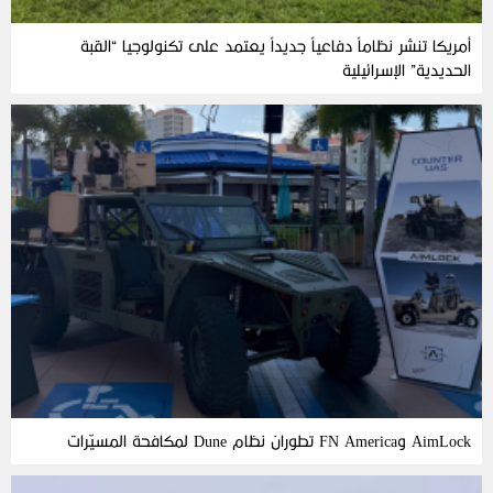
أمريكا تنشر نظاماً دفاعياً جديداً يعتمد على تكنولوجيا “القبة
الحديدية” الإسرائيلية
AimLock وFN America تطوران نظام Dune لمكافحة المسيّرات