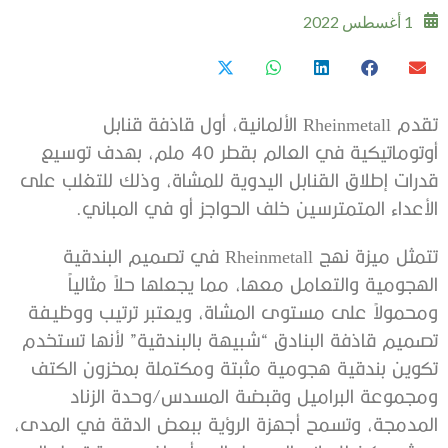
1 أغسطس 2022
تقدم Rheinmetall الألمانية، أول قاذفة قنابل
أوتوماتيكية في العالم بقطر 40 ملم، بهدف توسيع
قدرات إطلاق القنابل اليدوية للمشاة، وذلك للتغلب على
الأعداء المتمترسين خلف الحواجز أو في المباني.
تتمثل ميزة نهج Rheinmetall في تصميم البندقية
الهجومية والتعامل معها، مما يجعلها حلاً مثالياً
ومحمولاً على مستوى المشاة، ويعتبر ترتيب ووظيفة
تصميم قاذفة البنادق “شبيهة بالبندقية” لأنها تستخدم
تكوين بندقية هجومية مثبتة ومكتملة بمخزون الكتف
ومجموعة البراميل وقبضة المسدس/وحدة الزناد
المدمجة، وتسمح أجهزة الرؤية ببعض الدقة في المدى،