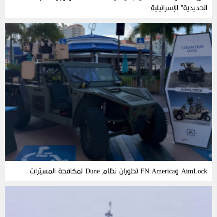
الحديدية” الإسرائيلية
AimLock وFN America تطوران نظام Dune لمكافحة المسيّرات