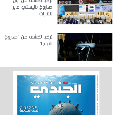
تركيا تكشف عن أول
صاروخ باليستي عابر
للقارات
تركيا تكشف عن “صاروخ
النينجا”