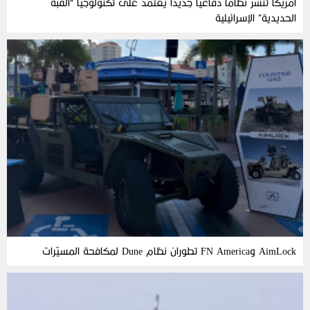
أمريكا تنشر نظاماً دفاعياً جديداً يعتمد على تكنولوجيا “القبة
الحديدية” الإسرائيلية
AimLock وFN America تطوران نظام Dune لمكافحة المسيّرات