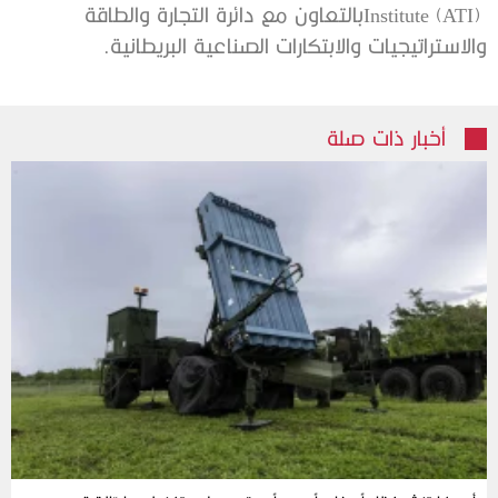
‬والاستراتيجيات‭ ‬والابتكارات‭ ‬الصناعية‭ ‬البريطانية‭.‬
أخبار ذات صلة