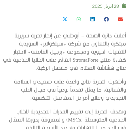
28 ابريل 2025
أعلنت دائرة الصحة – أبوظبي عن إنجاز تجربة سريرية
مبتكرة بالتعاون مع شركة «سيلكولابز» السويدية
للتقنيات الحيوية ومجموعة «برجيل القابضة» لاختبار
كفاءة منتج StromaForte القائم على الخلايا الجذعية في
علاج هشاشة العظام في مفصل الركبة.
وأظهرت التجربة نتائج واعدة على صعيدي السلامة
والفعالية، ما يمثل تقدماً نوعياً في مجال الطب
التجديدي وعلاج أمراض المفاصل التنكسية.
وتهدف التجربة إلى تقييم القدرات التجديدية للخلايا
الجذعية المتوسطة (MSCs) والمعروفة بدورها الفعّال
في الحد من الالتهابات وتجديد الأنسجة التالفة.