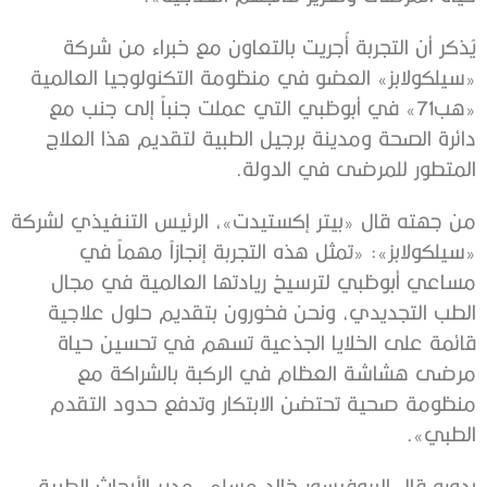
يُذكر أن التجربة أُجريت بالتعاون مع خبراء من شركة
«سيلكولابز» العضو في منظومة التكنولوجيا العالمية
«هب71» في أبوظبي التي عملت جنباً إلى جنب مع
دائرة الصحة ومدينة برجيل الطبية لتقديم هذا العلاج
المتطور للمرضى في الدولة.
من جهته قال «بيتر إكستيدت»، الرئيس التنفيذي لشركة
«سيلكولابز»: «تمثل هذه التجربة إنجازاً مهماً في
مساعي أبوظبي لترسيخ ريادتها العالمية في مجال
الطب التجديدي، ونحن فخورون بتقديم حلول علاجية
قائمة على الخلايا الجذعية تسهم في تحسين حياة
مرضى هشاشة العظام في الركبة بالشراكة مع
منظومة صحية تحتضن الابتكار وتدفع حدود التقدم
الطبي».
بدوره قال البروفيسور خالد مسلم، مدير الأبحاث الطبية