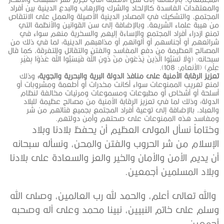
والمعتقدات الفاسدة كالإلحاد والشرك والإرهاب والبدع الدينية بين أفراد
المجتمع، والتشكيك في المصادر الدينية الأصيلة والعمل على الانتقاص
من هيبة علماء الشريعة، وبالإضافة إلى سن القوانين والأنظمة التي
تمنع ازدراء أفراد المجتمع والإساءة إليهم والسخرية منهم سواء في
شرائعهم أو أجناسهم أو ألوانهم أو مذاهبهم الدينية؛ لما في ذلك من
المصالح العظيمة من دفع المفاسد والفتن والتقاتل والتفرقة، كما قال
سبحانه: (وَلَا تَسُبُّوا الَّذِينَ يَدْعُونَ مِنْ دُونِ اللَّهِ فَيَسُبُّوا اللَّهَ عَدْوًا بِغَيْرِ
عِلْمٍ) (الأنعام: 108).
تعزيز الرقابة الأمنية على منافذ الدولة البرية والبحرية والجوية؛
وذلك
لمنع تهريب الممنوعات سواء أكانت مخدرات أو أطعمة ومشروبات أو
أسلحة أو أشخاص أو مطبوعات ومسموعات ومرئيات مخالفة لنظام
الدولة؛ وذلك لما في تعزيز الرقابة الأمنية من مصالح عظيمة للبلاد
والعباد، بالإضافة إلى توعية أفراد المجتمع بجميع فئاتهم من شر
ومفاسد هذه الممنوعات على صحتهم وأمن دولتهم.
وختاماً نسأل المولى العظيم أن يحفظ بلادنا وبلاد
الإسلام من شر الحروب والفتن والمحن، ونسأله سبحانه
أن يديم الأمن والأمان والخير والعز والسعادة على بلادنا
وبلاد المسلمين أجمعين.
والله تعالى أعلم، والحمد لله رب العالمين، وصلى الله
وسلم على خاتم النبيين، نبينا محمد وعلى آله وصحبه
أجمعين.