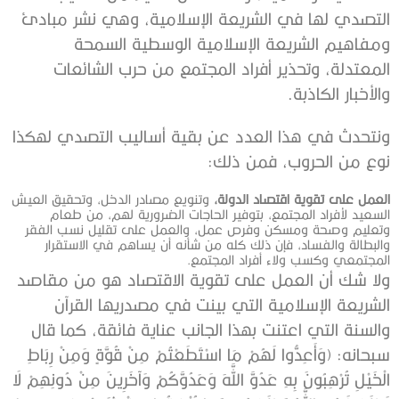
التصدي لها في الشريعة الإسلامية، وهي نشر مبادئ
ومفاهيم الشريعة الإسلامية الوسطية السمحة
المعتدلة، وتحذير أفراد المجتمع من حرب الشائعات
والأخبار الكاذبة.
ونتحدث في هذا العدد عن بقية أساليب التصدي لهكذا
نوع من الحروب، فمن ذلك:
العمل على تقوية اقتصاد الدولة،
وتنويع مصادر الدخل، وتحقيق العيش
السعيد لأفراد المجتمع، بتوفير الحاجات الضرورية لهم، من طعام
وتعليم وصحة ومسكن وفرص عمل، والعمل على تقليل نسب الفقر
والبطالة والفساد، فإن ذلك كله من شأنه أن يساهم في الاستقرار
المجتمعي وكسب ولاء أفراد المجتمع.
ولا شك أن العمل على تقوية الاقتصاد هو من مقاصد
الشريعة الإسلامية التي بينت في مصدريها القرآن
والسنة التي اعتنت بهذا الجانب عناية فائقة، كما قال
سبحانه: (وَأَعِدُّوا لَهُمْ مَا اسْتَطَعْتُمْ مِنْ قُوَّةٍ وَمِنْ رِبَاطِ
الْخَيْلِ تُرْهِبُونَ بِهِ عَدُوَّ اللَّهِ وَعَدُوَّكُمْ وَآخَرِينَ مِنْ دُونِهِمْ لَا