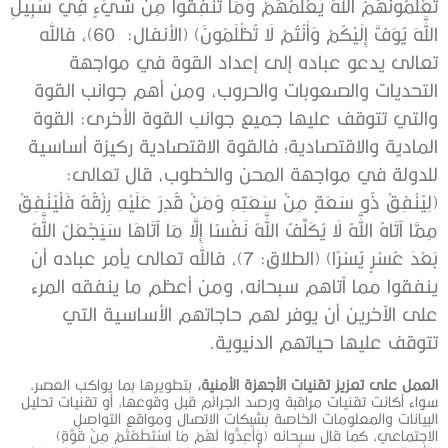
تَعْلَمُونَهُمُ اللَّهُ يَعْلَمُهُمْ وَمَا تُنْفِقُوا مِنْ شَيْءٍ فِي سَبِيلِ
اللَّهِ يُوَفَّ إِلَيْكُمْ وَأَنْتُمْ لَا تُظْلَمُونَ) (الأنفال: 60)، فالله
تعالى يدعو عباده إلى إعداد القوة في مواجهة
التحديات والصعوبات والحروب، ومن أهم جوانب القوة
والتي تتوقف عليها جميع جوانب القوة الأخرى: القوة
المادية والاقتصادية؛ فالقوة الاقتصادية ركيزة أساسية
للدولة في مواجهة المحن والخطوب، قال تعالى:
(لِيُنْفِقْ ذُو سَعَةٍ مِنْ سَعَتِهِ وَمَنْ قُدِرَ عَلَيْهِ رِزْقُهُ فَلْيُنْفِقْ
مِمَّا آتَاهُ اللَّهُ لَا يُكَلِّفُ اللَّهُ نَفْسًا إِلَّا مَا آتَاهَا سَيَجْعَلُ اللَّهُ
بَعْدَ عُسْرٍ يُسْرًا)
(الطلاق: 7)، فالله تعالى يأمر عباده أن
ينفقوا مما آتاهم سبحانه، ومن أعظم ما ينفقه المرء
على الآخرين أن يوفر لهم حاجاتهم الأساسية التي
تتوقف عليها حياتهم الدنيوية.
العمل على تعزيز تقنيات الأجهزة الأمنية،
بتطويرها بما يواكب العصر،
سواء أكانت تقنيات مراقبة ورصد الجرائم قبل وقوعها، أو تقنيات تحليل
البيانات والمعلومات الخاصة بشبكات الاتصال ومواقع التواصل
الاجتماعي، كما قال سبحانه (وَأَعِدُّوا لَهُمْ مَا اسْتَطَعْتُمْ مِنْ قُوَّةٍ)