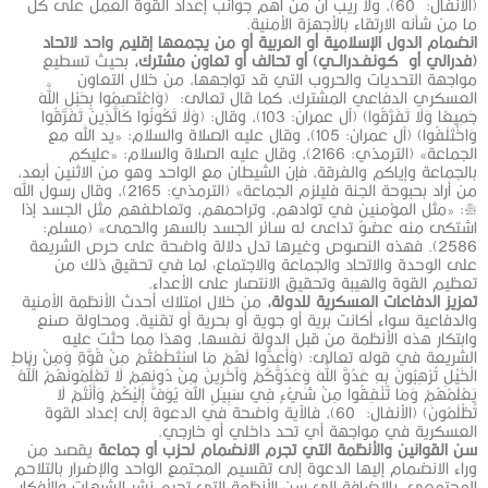
(الأنفال: 60)، ولا ريب أن من أهم جوانب إعداد القوة العمل على كل
ما من شأنه الارتقاء بالأجهزة الأمنية.
انضمام الدول الإسلامية أو العربية أو من يجمعها إقليم واحد لاتحاد
(فدرالي أو كـونفـدرالــي) أو تحالف أو تعاون مشترك،
بحيث تسطيع
مواجهة التحديات والحروب التي قد تواجهها، من خلال التعاون
العسكري الدفاعي المشترك، كما قال تعالى: (وَاعْتَصِمُوا بِحَبْلِ اللَّهِ
جَمِيعًا وَلَا تَفَرَّقُوا) (آل عمران: 103)، وقال: (وَلَا تَكُونُوا كَالَّذِينَ تَفَرَّقُوا
وَاخْتَلَفُوا) (آل عمران: 105)، وقال عليه الصلاة والسلام: «يد الله مع
الجماعة» (الترمذي: 2166)، وقال عليه الصلاة والسلام: «عليكم
بالجماعة وإياكم والفرقة، فإن الشيطان مع الواحد وهو من الاثنين أبعد،
من أراد بحبوحة الجنة فليلزم الجماعة» (الترمذي: 2165)، وقال رسول الله
صلى الله عليه وسلم: «مثل المؤمنين في توادهم، وتراحمهم، وتعاطفهم مثل الجسد إذا
اشتكى منه عضوٌ تداعى له سائر الجسد بالسهر والحمى» (مسلم:
2586). فهذه النصوص وغيرها تدل دلالة واضحة على حرص الشريعة
على الوحدة والاتحاد والجماعة والاجتماع؛ لما في تحقيق ذلك من
تعظيم القوة والهيبة وتحقيق الانتصار على الأعداء.
تعزيز الدفاعات العسكرية للدولة،
من خلال امتلاك أحدث الأنظمة الأمنية
والدفاعية سواء أكانت برية أو جوية أو بحرية أو تقنية، ومحاولة صنع
وابتكار هذه الأنظمة من قبل الدولة نفسها، وهذا مما حثت عليه
الشريعة في قوله تعالى: (وَأَعِدُّوا لَهُمْ مَا اسْتَطَعْتُمْ مِنْ قُوَّةٍ وَمِنْ رِبَاطِ
الْخَيْلِ تُرْهِبُونَ بِهِ عَدُوَّ اللَّهِ وَعَدُوَّكُمْ وَآخَرِينَ مِنْ دُونِهِمْ لَا تَعْلَمُونَهُمُ اللَّهُ
يَعْلَمُهُمْ وَمَا تُنْفِقُوا مِنْ شَيْءٍ فِي سَبِيلِ اللَّهِ يُوَفَّ إِلَيْكُمْ وَأَنْتُمْ لَا
تُظْلَمُونَ) (الأنفال: 60)، فالآية واضحة في الدعوة إلى إعداد القوة
العسكرية في مواجهة أي تحد داخلي أو خارجي.
سن القوانين والأنظمة التي تجرم الانضمام لحزب أو جماعة
يقصد من
وراء الانضمام إليها الدعوة إلى تقسيم المجتمع الواحد والإضرار بالتلاحم
المجتمعي، بالإضافة إلى سن الأنظمة التي تجرم نشر الشبهات والأفكار