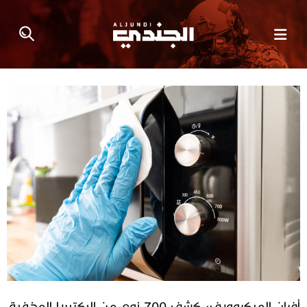
أفران الميكروويف: كشف 700 نوع من البكتيريا المخفية