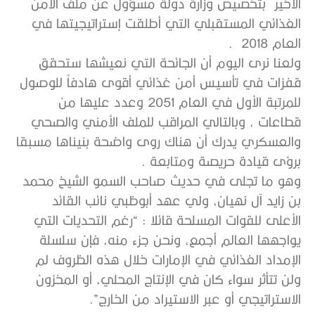
الأخير بتخصيص وزارة دولة مسؤول عن ملف الأمن
الغذائي المستقبلي التي أطلقت إستراتيجيتها في
العام 2018 .
ولعنا نرى اليوم أن الجائحة التي نعيشها ستحقق
قفزات في تأسيس أمن غذائي أقوى هادفاً للوصول
للمرتبة الأول في العام 2051 وعدد عليها من
قطاعات ، وبالتالي المراقب للملف الأمني والصحي
والعسكري يدرك أن هناك روى واضحة بنيناها مسبقا
برؤى قيادة حريصة ومتابعة .
وهو ما تجلى في حديث صاحب السمو الشيخ محمد
بن زايد آل نهيان، ولي عهد أبوظبي نائب القائد
الأعلى للقوات المسلحة قائلا : “رغم التحديات التي
يواجهها العالم أجمع، ونحن جزء منه، فإن سلسلة
الإمداد الغذائي في الإمارات خلال هذه الظروف لم
ولن تتأثر سواء كان في الإنتاج المحلي، أو المخزون
الاستراتيجي أو عبر الاستيراد من الخارج”.