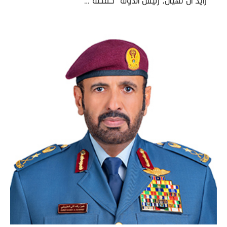
زايد آل نهيان، رئيس الدولة “حفظه …